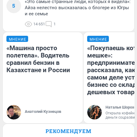
«Это самые странные люди, которых я видела»:
5
Айза нелестно высказалась о блогере из Югры
и ее семье
14 651
1
МНЕНИЕ
МНЕНИЕ
«Машина просто
«Покупаешь кот
полетела». Водитель
мешке»:
сравнил бензин в
предпринимате
Казахстане и России
рассказала, как
самом деле уст
бизнес со скла
дешевых товар
Наталья Шорохо
Анатолий Кузнецов
Открыла кофейну
деньги соцразви
РЕКОМЕНДУЕМ