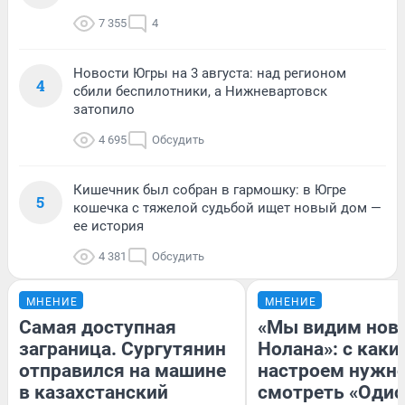
7 355
4
Новости Югры на 3 августа: над регионом
4
сбили беспилотники, а Нижневартовск
затопило
4 695
Обсудить
Кишечник был собран в гармошку: в Югре
5
кошечка с тяжелой судьбой ищет новый дом —
ее история
4 381
Обсудить
МНЕНИЕ
МНЕНИЕ
Самая доступная
«Мы видим нов
заграница. Сургутянин
Нолана»: с каки
отправился на машине
настроем нужн
в казахстанский
смотреть «Одис