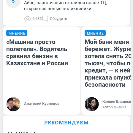
5
Айзе, вартовчанин оголился возле ТЦ,
откроются новые поликлиники
6 685
Обсудить
МНЕНИЕ
МНЕНИЕ
«Машина просто
Мой банк меня
полетела». Водитель
бережет. Журн
сравнил бензин в
хотела снять 20
Казахстане и России
тысяч, чтобы п
кредит, — к ней
приехала служб
безопасности
Ксения Владими
Анатолий Кузнецов
Автор мнения
РЕКОМЕНДУЕМ