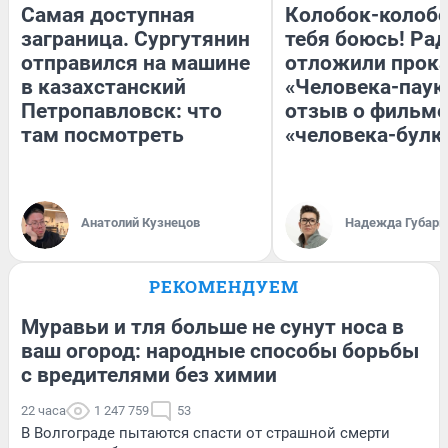
Самая доступная
Колобок-колобо
заграница. Сургутянин
тебя боюсь! Рад
отправился на машине
отложили прок
в казахстанский
«Человека-паук
Петропавловск: что
отзыв о фильме
там посмотреть
«человека-булк
Анатолий Кузнецов
Надежда Губарь
РЕКОМЕНДУЕМ
Муравьи и тля больше не сунут носа в
ваш огород: народные способы борьбы
с вредителями без химии
22 часа
1 247 759
53
В Волгограде пытаются спасти от страшной смерти