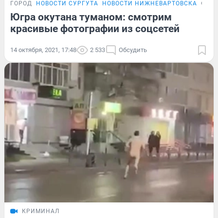
ГОРОД
НОВОСТИ СУРГУТА
НОВОСТИ НИЖНЕВАРТОВСКА
ФОТ
Югра окутана туманом: смотрим
красивые фотографии из соцсетей
14 октября, 2021, 17:48
2 533
Обсудить
КРИМИНАЛ