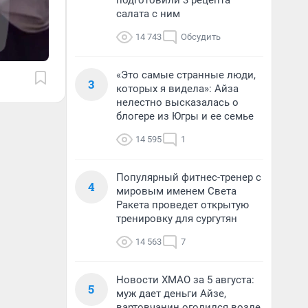
подготовили 3 рецепта
салата с ним
14 743
Обсудить
«Это самые странные люди,
3
которых я видела»: Айза
нелестно высказалась о
блогере из Югры и ее семье
14 595
1
Популярный фитнес-тренер с
4
мировым именем Света
Ракета проведет открытую
тренировку для сургутян
14 563
7
Новости ХМАО за 5 августа:
5
муж дает деньги Айзе,
вартовчанин оголился возле