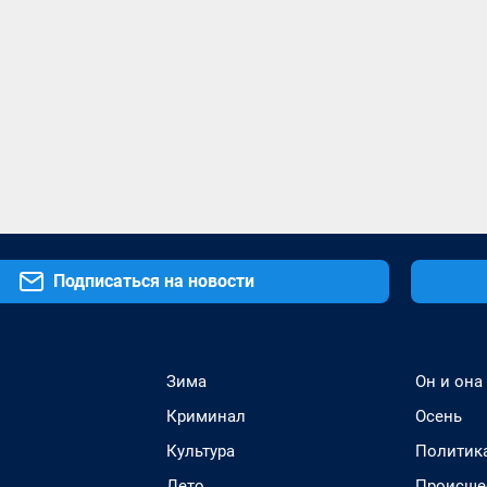
Подписаться на новости
Зима
Он и она
Криминал
Осень
Культура
Политик
Лето
Происше