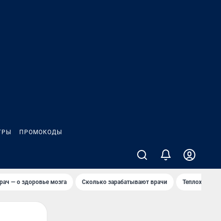
ГРЫ
ПРОМОКОДЫ
рач — о здоровье мозга
Сколько зарабатывают врачи
Теплоход сел