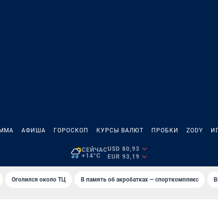
АММА
АФИША
ГОРОСКОП
КУРСЫ ВАЛЮТ
ПРОБКИ
ZODY
И
USD 80,93
СЕЙЧАС
+14°C
EUR 93,19
Оголился около ТЦ
В память об акробатках — спорткомплекс
В