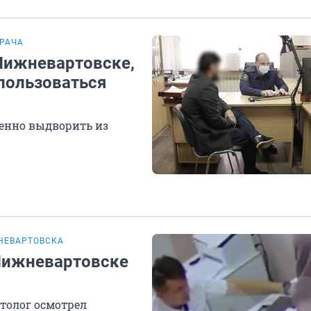
ВРАЧА
Нижневартовске,
 пользоваться
енно выдворить из
НЕВАРТОВСКА
Нижневартовске
атолог осмотрел