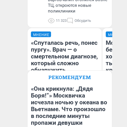
ТЦ, откроются новые
поликлиники
11 323
Обсудить
МНЕНИЕ
МНЕНИЕ
«Спуталась речь, понес
Мой ба
пургу». Врач — о
береже
смертельном диагнозе,
хотела 
который сложно
тысяч,
обнаружить
кредит,
приеха
РЕКОМЕНДУЕМ
безопа
«Она крикнула: „Дядя
Ирина Волкова
Боря!“» Москвичка
Главврач клиники
Кс
исчезла ночью у океана во
«Реабилитация доктора
Ав
Волковой»
Вьетнаме. Что произошло
в последние минуты
пропажи девушки