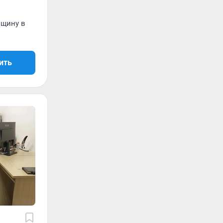
нщину в
ить