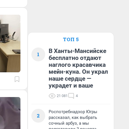
ТОП 5
В Ханты-Мансийске
1
бесплатно отдают
наглого красавчика
мейн-куна. Он украл
наше сердце —
украдет и ваше
21 081
4
Роспотребнадзор Югры
2
рассказал, как выбрать
сочный арбуз, а мы