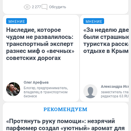
2 277
Обсудить
МНЕНИЕ
МНЕНИЕ
Наследие, которое
«За неделю две
чудом не развалилось:
были страшные
транспортный эксперт
туристка расска
разнес миф о «вечных»
отдыхе в Крым
советских дорогах
Олег Арефьев
Александра Исм
Блогер, предприниматель,
владелец в транспортном
заместитель глав
бизнесе
редактора 63.RU
РЕКОМЕНДУЕМ
«Протянуть руку помощи»: незрячий
парфюмер создал «уютный» аромат для