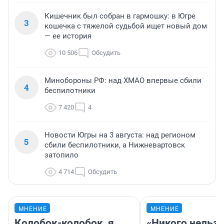
Кишечник был собран в гармошку: в Югре
3
кошечка с тяжелой судьбой ищет новый дом
— ее история
10 506
Обсудить
Минобороны РФ: над ХМАО впервые сбили
4
беспилотники
7 420
4
Новости Югры на 3 августа: над регионом
5
сбили беспилотники, а Нижневартовск
затопило
4 714
Обсудить
МНЕНИЕ
МНЕНИЕ
Колобок-колобок, я
«Никого нельз