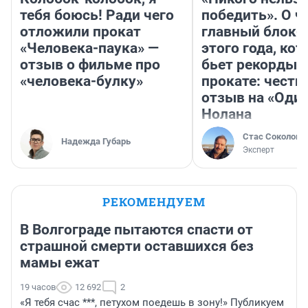
тебя боюсь! Ради чего
победить». О ч
отложили прокат
главный блокб
«Человека-паука» —
этого года, ко
отзыв о фильме про
бьет рекорды 
«человека-булку»
прокате: честн
отзыв на «Оди
Нолана
Стас Соколов
Надежда Губарь
Эксперт
РЕКОМЕНДУЕМ
В Волгограде пытаются спасти от
страшной смерти оставшихся без
мамы ежат
19 часов
12 692
2
«Я тебя счас ***, петухом поедешь в зону!» Публикуем