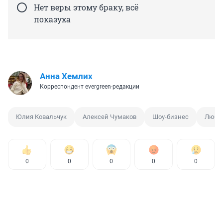
Нет веры этому браку, всё
показуха
Анна Хемлих
Корреспондент evergreen-редакции
Юлия Ковальчук
Алексей Чумаков
Шоу-бизнес
Любо
0
0
0
0
0