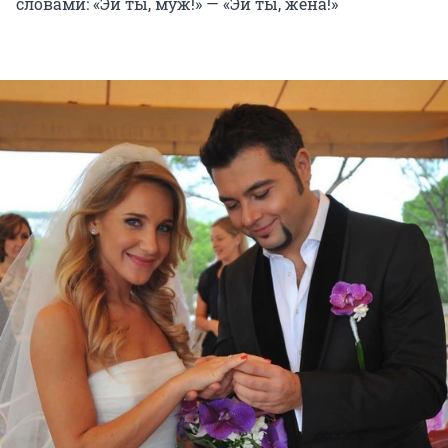
словами: «Эй ты, муж!» — «Эй ты, жена!»