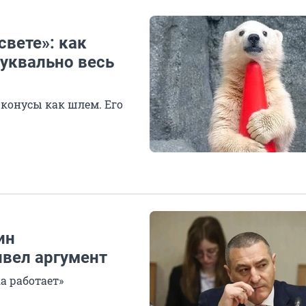
свете»: как
уквально весь
конусы как шлем. Его
ин
вел аргумент
а работает»