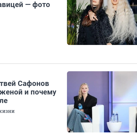
авицей — фото
атвей Сафонов
 женой и почему
ле
 жизни