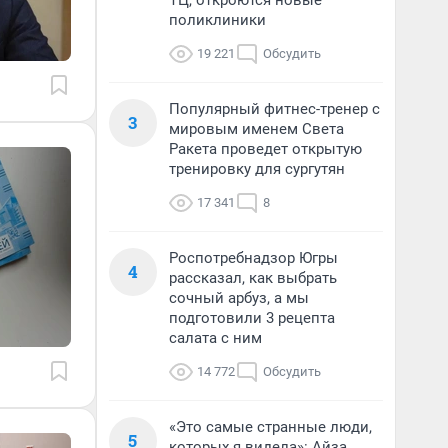
ТЦ, откроются новые
поликлиники
19 221
Обсудить
Популярный фитнес-тренер с
3
мировым именем Света
Ракета проведет открытую
тренировку для сургутян
17 341
8
Роспотребнадзор Югры
4
рассказал, как выбрать
сочный арбуз, а мы
подготовили 3 рецепта
салата с ним
14 772
Обсудить
«Это самые странные люди,
5
которых я видела»: Айза