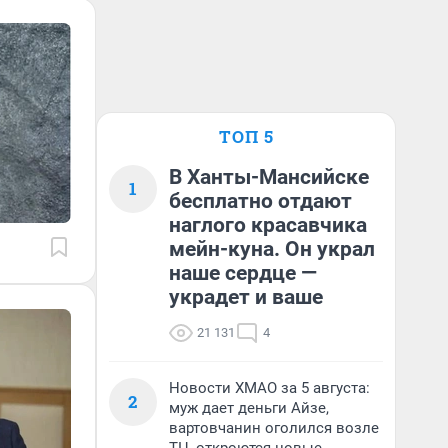
ТОП 5
В Ханты-Мансийске
1
бесплатно отдают
наглого красавчика
мейн-куна. Он украл
наше сердце —
украдет и ваше
21 131
4
Новости ХМАО за 5 августа:
2
муж дает деньги Айзе,
вартовчанин оголился возле