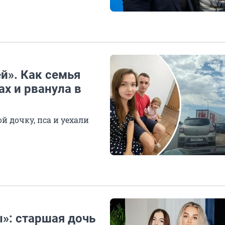
й». Как семья
ах и рванула в
й дочку, пса и уехали
ы»: старшая дочь