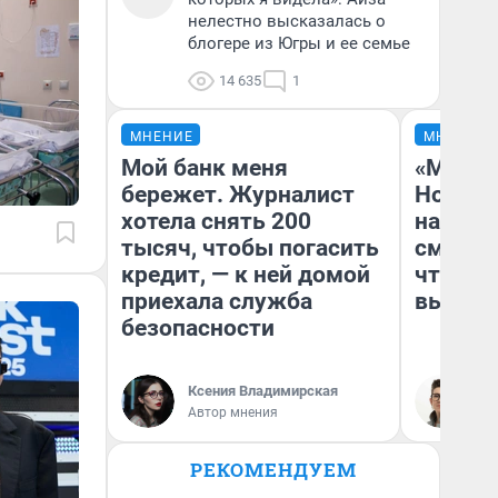
нелестно высказалась о
блогере из Югры и ее семье
14 635
1
МНЕНИЕ
МНЕНИЕ
Мой банк меня
«Мы ви
бережет. Журналист
Нолана
хотела снять 200
настро
тысяч, чтобы погасить
смотре
кредит, — к ней домой
чтобы 
приехала служба
выгляд
безопасности
Ксения Владимирская
На
Автор мнения
РЕКОМЕНДУЕМ