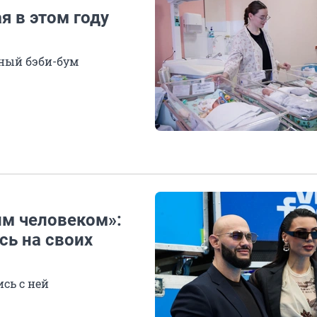
я в этом году
чный бэби-бум
им человеком»:
ь на своих
сь с ней