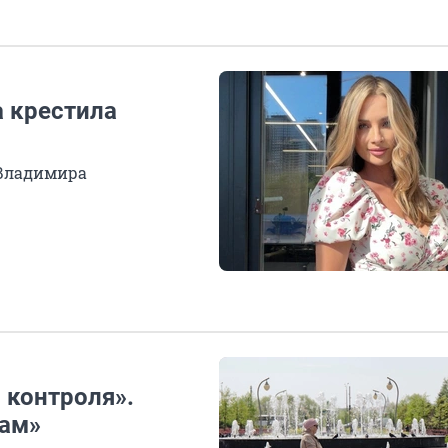
 крестила
 Владимира
 контроля».
мам»