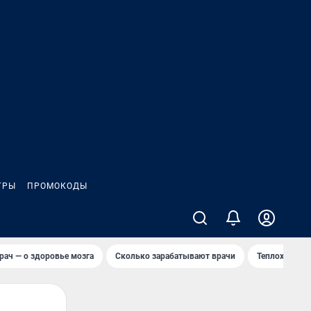
ГРЫ
ПРОМОКОДЫ
рач — о здоровье мозга
Сколько зарабатывают врачи
Теплоход сел