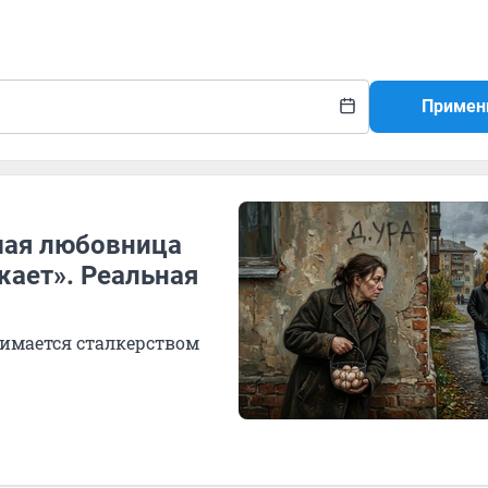
Примен
шая любовница
жает». Реальная
нимается сталкерством