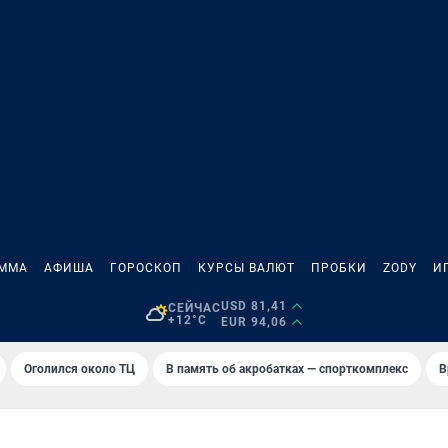
АММА
АФИША
ГОРОСКОП
КУРСЫ ВАЛЮТ
ПРОБКИ
ZODY
И
USD 81,41
СЕЙЧАС
+12°C
EUR 94,06
Оголился около ТЦ
В память об акробатках — спорткомплекс
В