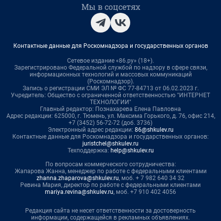
Мы в соцсетях
Контактные данные для Роскомнадзора и государственных органов
Сетевое издание «86.ру» (18+).
Зарегистрировано Федеральной службой по надзору в сфере связи,
информационных технологий и массовых коммуникаций
(Роскомнадзор).
Запись о регистрации СМИ ЭЛ № ФС 77-84713 от 06.02.2023 г.
Учредитель: Общество с ограниченной ответственностью "ИНТЕРНЕТ
ТЕХНОЛОГИИ"
Главный редактор: Познахарева Елена Павловна
Адрес редакции: 625000, г. Тюмень, ул. Максима Горького, д. 76, офис 214,
+7 (3452) 56-72-72 (доб. 3736)
Электронный адрес редакции:
86@shkulev.ru
Контактные данные для Роскомнадзора и государственных органов:
juristchel@shkulev.ru
Техподдержка:
help@shkulev.ru
По вопросам коммерческого сотрудничества:
Жапарова Жанна, менеджер по работе с федеральными клиентами
zhanna.zhaparova@shkulev.ru
, моб. + 7 982 640 34 32
Ревина Мария, директор по работе с федеральными клиентами
mariya.revina@shkulev.ru
, моб. +7 910 402 4056
Редакция сайта не несет ответственности за достоверность
информации, содержащейся в рекламных объявлениях.