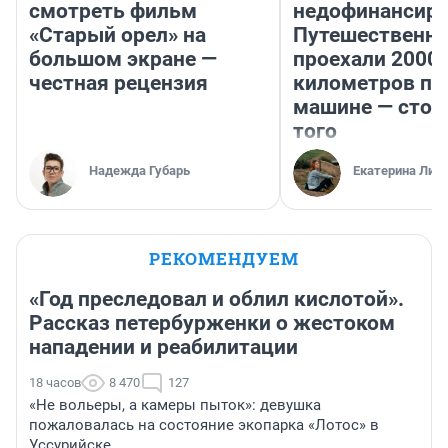
смотреть фильм
недофинансиро
«Старый орел» на
Путешественн
большом экране —
проехали 2000
честная рецензия
километров по 
машине — стои
того
Надежда Губарь
Екатерина Лит
РЕКОМЕНДУЕМ
«Год преследовал и облил кислотой».
Рассказ петербурженки о жестоком
нападении и реабилитации
18 часов
8 470
127
«Не вольеры, а камеры пыток»: девушка
пожаловалась на состояние экопарка «Лотос» в
Уссурийске