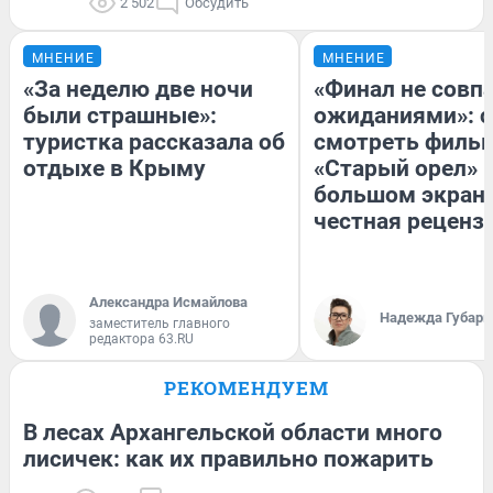
2 502
Обсудить
МНЕНИЕ
МНЕНИЕ
«За неделю две ночи
«Финал не совпа
были страшные»:
ожиданиями»: с
туристка рассказала об
смотреть филь
отдыхе в Крыму
«Старый орел» 
большом экран
честная реценз
Александра Исмайлова
Надежда Губарь
заместитель главного
редактора 63.RU
РЕКОМЕНДУЕМ
В лесах Архангельской области много
лисичек: как их правильно пожарить