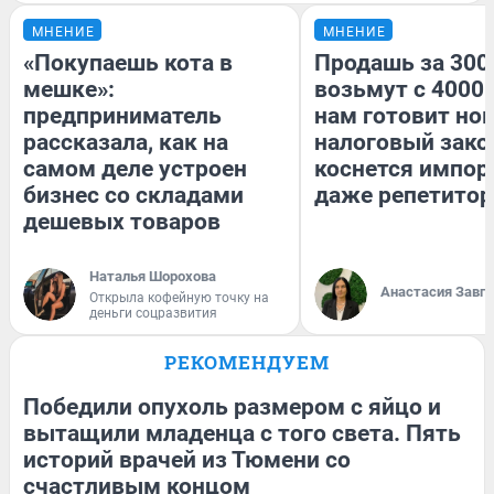
МНЕНИЕ
МНЕНИЕ
«Покупаешь кота в
Продашь за 3000
мешке»:
возьмут с 4000.
предприниматель
нам готовит но
рассказала, как на
налоговый зако
самом деле устроен
коснется импор
бизнес со складами
даже репетитор
дешевых товаров
Наталья Шорохова
Анастасия Завг
Открыла кофейную точку на
деньги соцразвития
РЕКОМЕНДУЕМ
Победили опухоль размером с яйцо и
вытащили младенца с того света. Пять
историй врачей из Тюмени со
счастливым концом