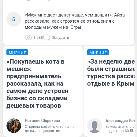
«Муж мне дает денег чаще, чем дышит»: Айза
5
рассказала, как строятся ее отношения с
молодым мужем из Югры
1 988
Обсудить
МНЕНИЕ
МНЕНИЕ
«Покупаешь кота в
«За неделю две
мешке»:
были страшные
предприниматель
туристка расска
рассказала, как на
отдыхе в Крым
самом деле устроен
бизнес со складами
дешевых товаров
Наталья Шорохова
Александра Исм
Открыла кофейную точку на
заместитель глав
деньги соцразвития
редактора 63.RU