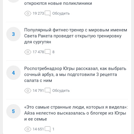
откроются новые поликлиники
19 273
Обсудить
Популярный фитнес-тренер с мировым именем
3
Света Ракета проведет открытую тренировку
для сургутян
17 478
8
Роспотребнадзор Югры рассказал, как выбрать
4
сочный арбуз, а мы подготовили 3 рецепта
салата с ним
14 791
Обсудить
«Это самые странные люди, которых я видела»:
5
Айза нелестно высказалась о блогере из Югры
и ее семье
14 651
1