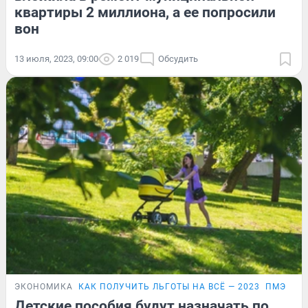
квартиры 2 миллиона, а ее попросили
вон
13 июля, 2023, 09:00
2 019
Обсудить
ЭКОНОМИКА
КАК ПОЛУЧИТЬ ЛЬГОТЫ НА ВСЁ — 2023
ПМЭФ-20
Детские пособия будут назначать по