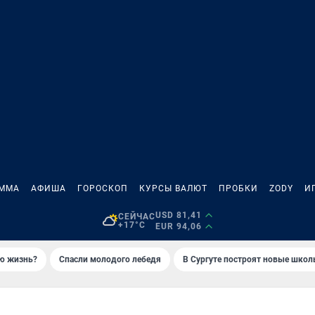
АММА
АФИША
ГОРОСКОП
КУРСЫ ВАЛЮТ
ПРОБКИ
ZODY
И
USD 81,41
СЕЙЧАС
+17°C
EUR 94,06
ую жизнь?
Спасли молодого лебедя
В Сургуте построят новые шко