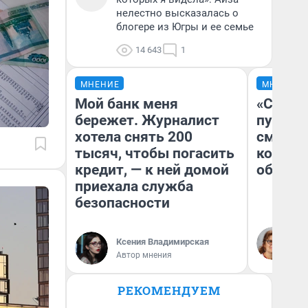
нелестно высказалась о
блогере из Югры и ее семье
14 643
1
МНЕНИЕ
МНЕНИЕ
Мой банк меня
«Спутал
бережет. Журналист
пургу».
хотела снять 200
смерте
тысяч, чтобы погасить
которы
кредит, — к ней домой
обнару
приехала служба
безопасности
Ир
Гл
Ксения Владимирская
«Р
Автор мнения
Во
РЕКОМЕНДУЕМ