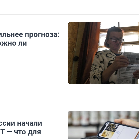
льнее прогноза:
ожно ли
ссии начали
T — что для