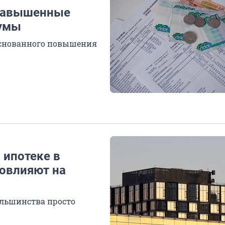
 завышенные
думы
боснованного повышения
 ипотеке в
повлияют на
ольшинства просто