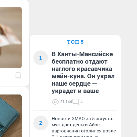
ТОП 5
В Ханты-Мансийске
1
бесплатно отдают
наглого красавчика
мейн-куна. Он украл
наше сердце —
украдет и ваше
21 144
4
Новости ХМАО за 5 августа:
2
муж дает деньги Айзе,
вартовчанин оголился возле