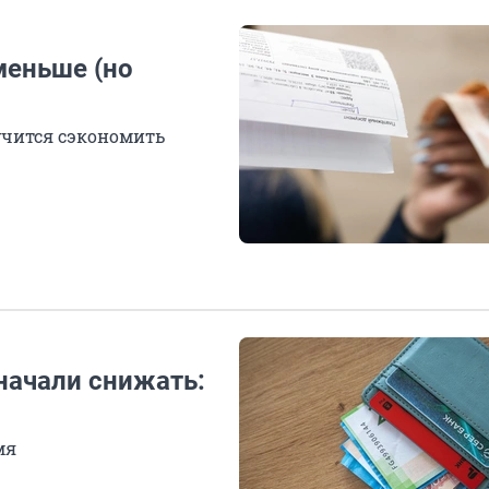
меньше (но
лучится сэкономить
начали снижать:
мя