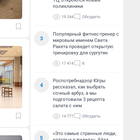
ТЦ, откроются новые
поликлиники
19 244
Обсудить
Популярный фитнес-тренер с
3
мировым именем Света
Ракета проведет открытую
тренировку для сургутян
17 414
8
Роспотребнадзор Югры
4
рассказал, как выбрать
сочный арбуз, а мы
подготовили 3 рецепта
салата с ним
14 777
Обсудить
«Это самые странные люди,
5
которых я видела»: Айза