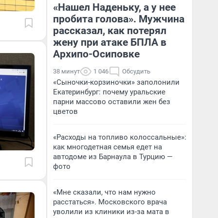
«Нашел Наденьку, а у нее
пробита голова». Мужчина
рассказал, как потерял
жену при атаке БПЛА в
Архипо-Осиповке
38 минут
1 046
Обсудить
«Сыночки-корзиночки» заполонили
Екатеринбург: почему уральские
парни массово оставили жен без
цветов
«Расходы на топливо колоссальные»:
как многодетная семья едет на
автодоме из Барнаула в Турцию —
фото
«Мне сказали, что нам нужно
расстаться». Московского врача
уволили из клиники из-за мата в