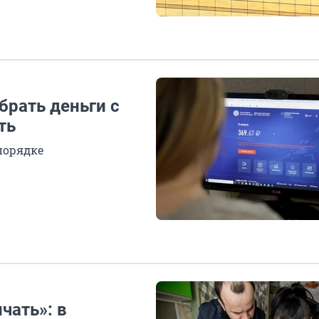
брать деньги с
ть
порядке
ать»: в