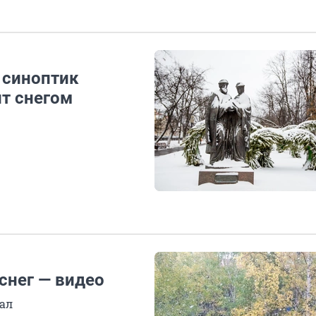
 синоптик
ит снегом
снег — видео
дал