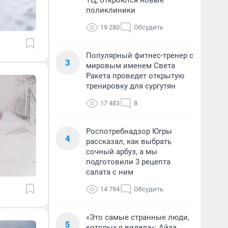
ТЦ, откроются новые
поликлиники
19 280
Обсудить
Популярный фитнес-тренер с
3
мировым именем Света
Ракета проведет открытую
тренировку для сургутян
17 483
8
Роспотребнадзор Югры
4
рассказал, как выбрать
сочный арбуз, а мы
подготовили 3 рецепта
салата с ним
14 794
Обсудить
«Это самые странные люди,
5
которых я видела»: Айза