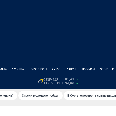
АММА
АФИША
ГОРОСКОП
КУРСЫ ВАЛЮТ
ПРОБКИ
ZODY
И
USD 81,41
СЕЙЧАС
+18°C
EUR 94,06
ую жизнь?
Спасли молодого лебедя
В Сургуте построят новые шко