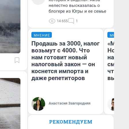
нелестно высказалась о
блогере из Югры и ее семье
14 655
1
МНЕНИЕ
МНЕНИЕ
Продашь за 3000, налог
«Мы ви
возьмут с 4000. Что
Нолана
нам готовит новый
настро
налоговый закон — он
смотре
коснется импорта и
чтобы 
даже репетиторов
выгляд
Анастасия Завгородняя
На
РЕКОМЕНДУЕМ