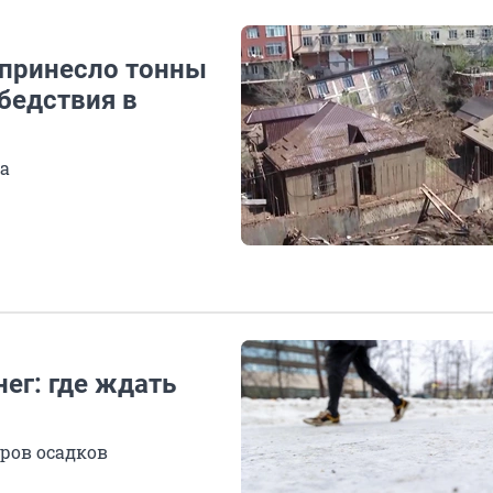
 принесло тонны
 бедствия в
а
ег: где ждать
тров осадков