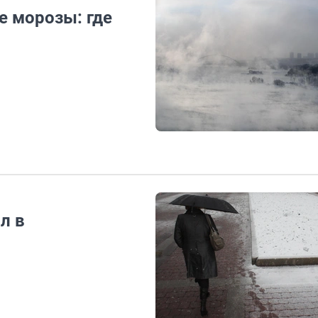
е морозы: где
л в