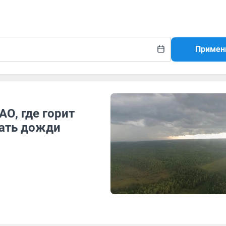
Примен
О, где горит
вать дожди