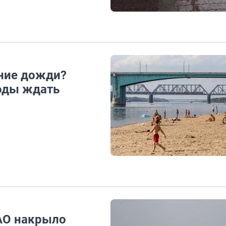
нние дожди?
годы ждать
ц
АО накрыло