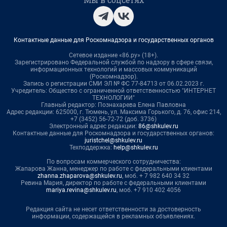
Контактные данные для Роскомнадзора и государственных органов
Сетевое издание «86.ру» (18+).
Зарегистрировано Федеральной службой по надзору в сфере связи,
информационных технологий и массовых коммуникаций
(Роскомнадзор).
Запись о регистрации СМИ ЭЛ № ФС 77-84713 от 06.02.2023 г.
Учредитель: Общество с ограниченной ответственностью "ИНТЕРНЕТ
ТЕХНОЛОГИИ"
Главный редактор: Познахарева Елена Павловна
Адрес редакции: 625000, г. Тюмень, ул. Максима Горького, д. 76, офис 214,
+7 (3452) 56-72-72 (доб. 3736)
Электронный адрес редакции:
86@shkulev.ru
Контактные данные для Роскомнадзора и государственных органов:
juristchel@shkulev.ru
Техподдержка:
help@shkulev.ru
По вопросам коммерческого сотрудничества:
Жапарова Жанна, менеджер по работе с федеральными клиентами
zhanna.zhaparova@shkulev.ru
, моб. + 7 982 640 34 32
Ревина Мария, директор по работе с федеральными клиентами
mariya.revina@shkulev.ru
, моб. +7 910 402 4056
Редакция сайта не несет ответственности за достоверность
информации, содержащейся в рекламных объявлениях.