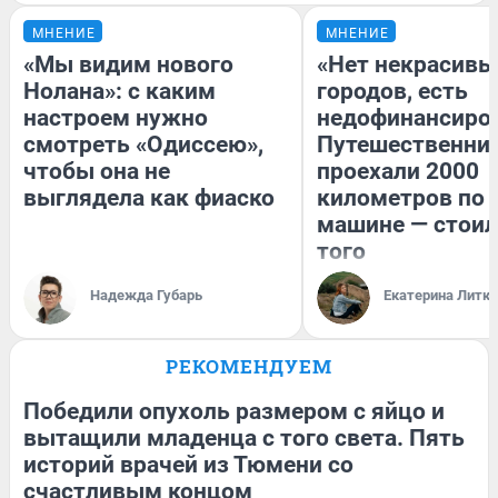
МНЕНИЕ
МНЕНИЕ
«Мы видим нового
«Нет некрасивы
Нолана»: с каким
городов, есть
настроем нужно
недофинансиро
смотреть «Одиссею»,
Путешественни
чтобы она не
проехали 2000
выглядела как фиаско
километров по 
машине — стоил
того
Надежда Губарь
Екатерина Литк
РЕКОМЕНДУЕМ
Победили опухоль размером с яйцо и
вытащили младенца с того света. Пять
историй врачей из Тюмени со
счастливым концом