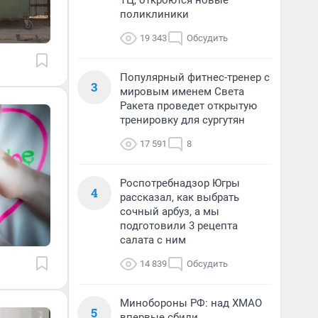
ТЦ, откроются новые
поликлиники
19 343
Обсудить
Популярный фитнес-тренер с
3
мировым именем Света
Ракета проведет открытую
тренировку для сургутян
17 591
8
Роспотребнадзор Югры
4
рассказал, как выбрать
сочный арбуз, а мы
подготовили 3 рецепта
салата с ним
14 839
Обсудить
Минобороны РФ: над ХМАО
5
впервые сбили