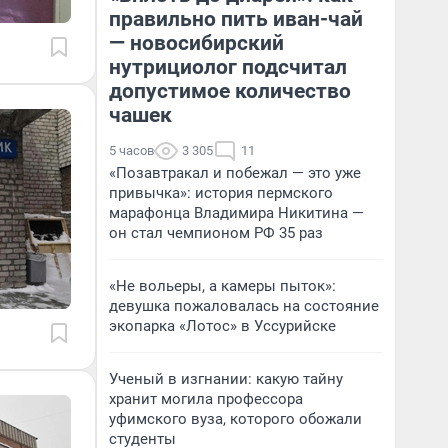
правильно пить иван-чай
— новосибирский
нутрициолог подсчитал
допустимое количество
чашек
5 часов
3 305
11
«Позавтракал и побежал — это уже
привычка»: история пермского
марафонца Владимира Никитина —
он стал чемпионом РФ 35 раз
«Не вольеры, а камеры пыток»:
девушка пожаловалась на состояние
экопарка «Лотос» в Уссурийске
Ученый в изгнании: какую тайну
хранит могила профессора
уфимского вуза, которого обожали
студенты