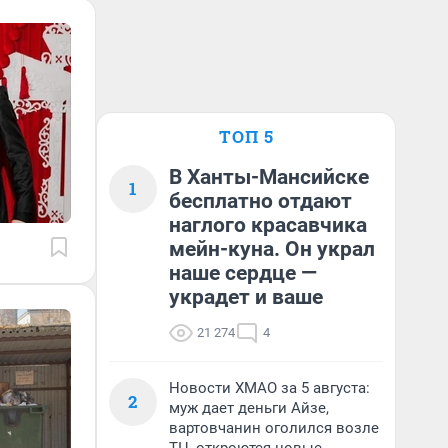
ТОП 5
В Ханты-Мансийске
1
бесплатно отдают
наглого красавчика
мейн-куна. Он украл
наше сердце —
украдет и ваше
21 274
4
Новости ХМАО за 5 августа:
2
муж дает деньги Айзе,
вартовчанин оголился возле