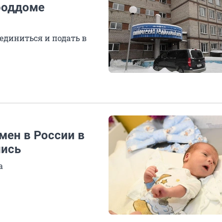
роддоме
диниться и подать в
мен в России в
лись
а