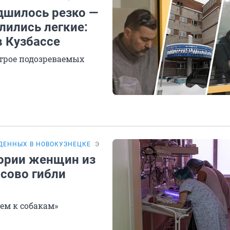
дшилось резко —
лились легкие:
в Кузбассе
 трое подозреваемых
ДЕННЫХ В НОВОКУЗНЕЦКЕ
ЭКСКЛЮЗИВ
тории женщин из
ссово гибли
ем к собакам»