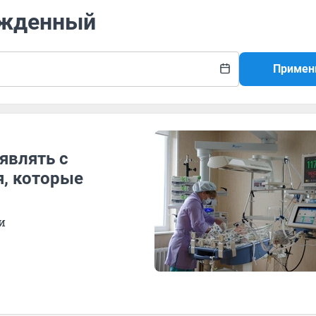
ожденный
Примен
являть с
, которые
и