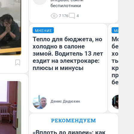
беспилотники
7 176
4
МНЕНИЕ
МНЕНИЕ
Тепло для бюджета, но
Мой ба
холодно в салоне
береже
зимой. Водитель 13 лет
хотела 
ездит на электрокаре:
тысяч,
плюсы и минусы
кредит,
приеха
безопа
Кс
Денис Дедюхин
Ав
РЕКОМЕНДУЕМ
«Вплоть до диареи»: как