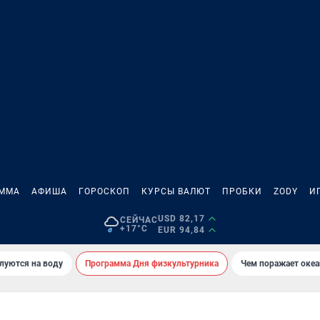
АММА
АФИША
ГОРОСКОП
КУРСЫ ВАЛЮТ
ПРОБКИ
ZODY
И
USD 82,17
СЕЙЧАС
+17°C
EUR 94,84
луются на воду
Программа Дня физкультурника
Чем поражает оке