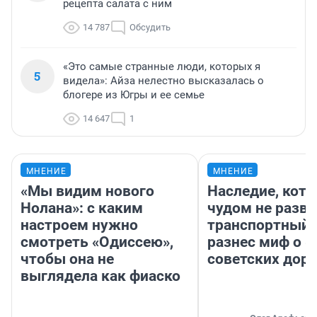
рецепта салата с ним
14 787
Обсудить
«Это самые странные люди, которых я
5
видела»: Айза нелестно высказалась о
блогере из Югры и ее семье
14 647
1
МНЕНИЕ
МНЕНИЕ
«Мы видим нового
Наследие, кото
Нолана»: с каким
чудом не разва
настроем нужно
транспортный 
смотреть «Одиссею»,
разнес миф о 
чтобы она не
советских доро
выглядела как фиаско