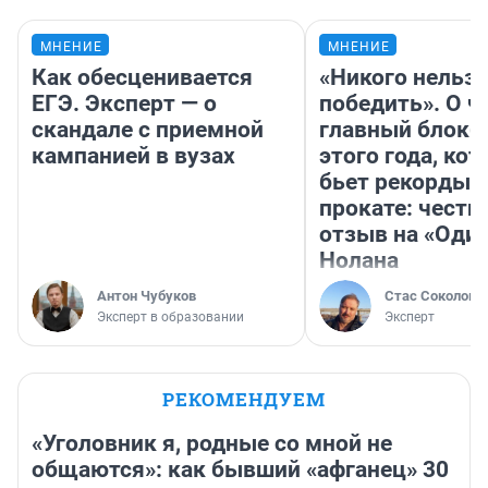
МНЕНИЕ
МНЕНИЕ
Как обесценивается
«Никого нельз
ЕГЭ. Эксперт — о
победить». О ч
скандале с приемной
главный блокб
кампанией в вузах
этого года, ко
бьет рекорды 
прокате: честн
отзыв на «Оди
Нолана
Антон Чубуков
Стас Соколов
Эксперт в образовании
Эксперт
РЕКОМЕНДУЕМ
«Уголовник я, родные со мной не
общаются»: как бывший «афганец» 30