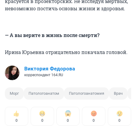
красуется в прозекторских. Не исследуя мертвых,
невозможно постичь основы жизни и здоровья.
— А вы верите в жизнь после смерти?
Ирина Юрьевна отрицательно покачала головой.
Виктория Федорова
корреспондент 164.RU
Морг
Патологоанатом
Патологоанатомия
Врач
М
0
0
0
0
0