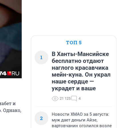
ТОП 5
В Ханты-Мансийске
1
бесплатно отдают
наглого красавчика
мейн-куна. Он украл
наше сердце —
украдет и ваше
21 125
4
иабет и
. Однако,
Новости ХМАО за 5 августа:
2
муж дает деньги Айзе,
вартовчанин оголился возле