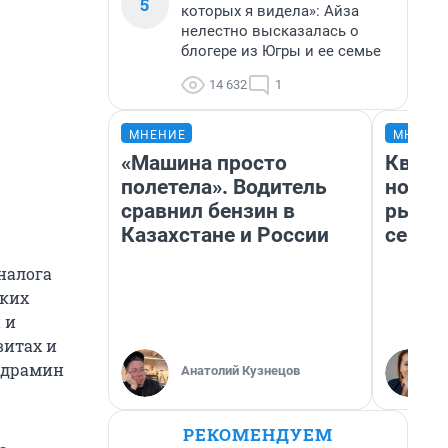
5
которых я видела»: Айза
нелестно высказалась о
блогере из Югры и ее семье
14 632
1
МНЕНИЕ
МНЕНИ
«Машина просто
Кварт
полетела». Водитель
но де
сравнил бензин в
рынок
Казахстане и России
сейча
налога
ских
 и
витах и
гидрамин
Анатолий Кузнецов
РЕКОМЕНДУЕМ