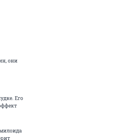
ин, они
удке. Его
эффект
амилоида
орит