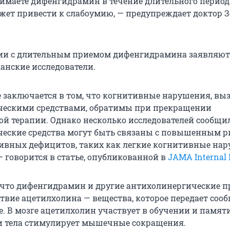
имаете дифенгидрамин в течение длительного период
ожет привести к слабоумию, — предупреждает доктор 
ии с длительным приемом дифенгидрамина заявляют
канские исследователи.
 заключается в том, что когнитивные нарушения, вы
ческими средствами, обратимы при прекращении
й терапии. Однако несколько исследователей сообщил
еские средства могут быть связаны с повышенным 
ивных дефицитов, таких как легкие когнитивные на
— говорится в статье, опубликованной в
JAMA Internal 
 что дифенгидрамин и другие антихолинергические 
твие ацетилхолина — вещества, которое передает соо
. В мозге ацетилхолин участвует в обучении и памяти,
и тела стимулирует мышечные сокращения.