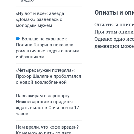
— видео
Опиаты и оп
«Ну вот и всё»: звезда
«Дома-2» развелась с
Опиаты и опиои
молодым мужем
При этом опиои
Однако одно ис
Больше не скрывает:
Полина Гагарина показала
деменции может
романтичные кадры с новым
избранником
«Четырех мужей потеряла»:
Прохор Шаляпин проболтался
о новой возлюбленной
Пассажирам в аэропорту
Нижневартовска придется
ждать вылет в Сочи почти 17
часов
Нам врали, что кофе вреден?
Кому можно пить до пяти