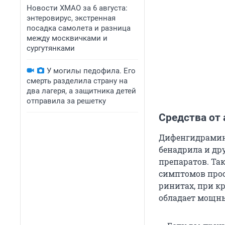
Новости ХМАО за 6 августа:
энтеровирус, экстренная
посадка самолета и разница
между москвичками и
сургутянками
У могилы педофила. Его
смерть разделила страну на
два лагеря, а защитника детей
отправила за решетку
Средства от
Дифенгидрамин 
бенадрила и др
препаратов. Та
симптомов прос
ринитах, при к
обладает мощн