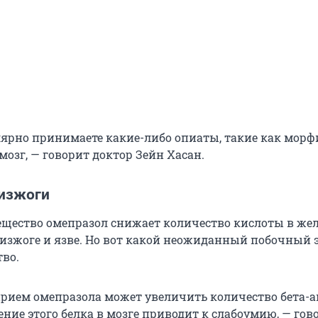
лярно принимаете какие-либо опиаты, такие как морф
озг, — говорит доктор Зейн Хасан.
 изжоги
щество омепразол снижает количество кислоты в жел
изжоге и язве. Но вот какой неожиданный побочный 
тво.
рием омепразола может увеличить количество бета-
ение этого белка в мозге приводит к слабоумию, — гов