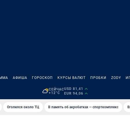
АММА
АФИША
ГОРОСКОП
КУРСЫ ВАЛЮТ
ПРОБКИ
ZODY
И
USD 81,41
СЕЙЧАС
+12°C
EUR 94,06
Оголился около ТЦ
В память об акробатках — спорткомплекс
В