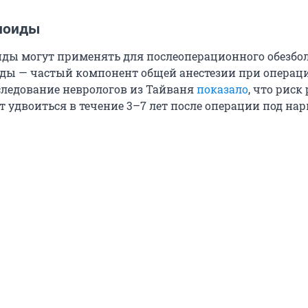
иоиды
ды могут применять для послеоперационного обезбо
ды — частый компонент общей анестезии при операци
следование неврологов из Тайваня
показало
, что риск
 удвоиться в течение 3–7 лет после операции под нар