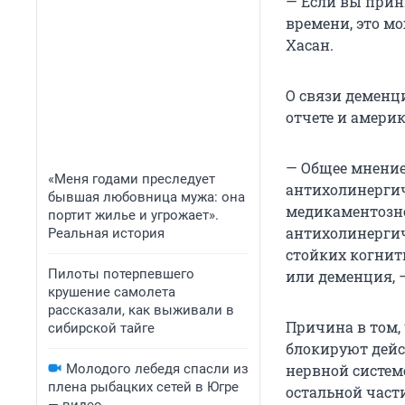
— Если вы прин
времени, это м
Хасан.
О связи деменц
отчете и амери
— Общее мнение
«Меня годами преследует
антихолинерги
бывшая любовница мужа: она
медикаментозно
портит жилье и угрожает».
антихолинергич
Реальная история
стойких когнит
Пилоты потерпевшего
или деменция, 
крушение самолета
рассказали, как выживали в
Причина в том,
сибирской тайге
блокируют дейс
Молодого лебедя спасли из
нервной системе
плена рыбацких сетей в Югре
остальной част