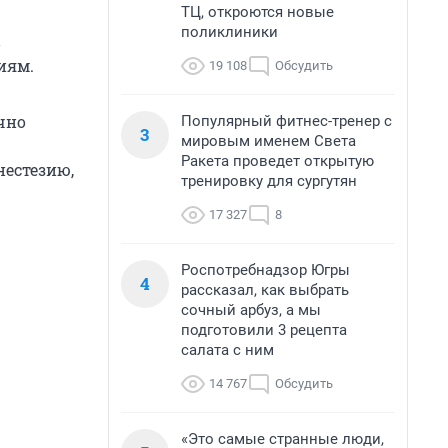
ТЦ, откроются новые
поликлиники
в
иям.
19 108
Обсудить
чно
Популярный фитнес-тренер с
3
мировым именем Света
Ракета проведет открытую
нестезию,
тренировку для сургутян
17 327
8
Роспотребнадзор Югры
4
рассказал, как выбрать
сочный арбуз, а мы
подготовили 3 рецепта
салата с ним
14 767
Обсудить
«Это самые странные люди,