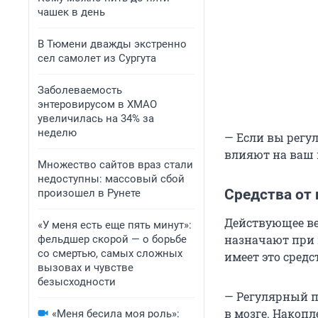
чашек в день
В Тюмени дважды экстренно
сел самолет из Сургута
Заболеваемость
энтеровирусом в ХМАО
увеличилась на 34% за
неделю
— Если вы регу
влияют на ваш м
Множество сайтов враз стали
недоступны: массовый сбой
Средства от
произошел в Рунете
Действующее ве
«У меня есть еще пять минут»:
назначают при 
фельдшер скорой — о борьбе
со смертью, самых сложных
имеет это средс
вызовах и чувстве
безысходности
— Регулярный п
в мозге. Накопл
«Меня бесила моя роль»: