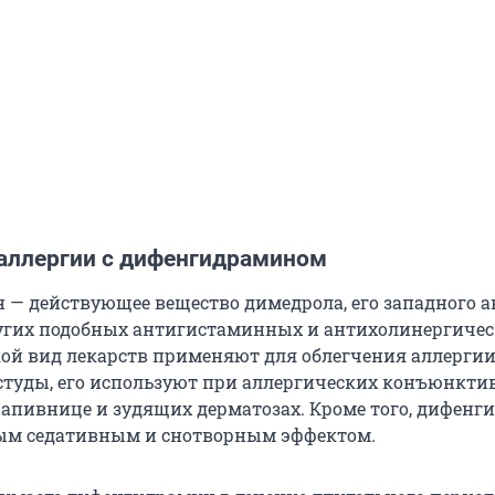
 аллергии с дифенгидрамином
— действующее вещество димедрола, его западного а
угих подобных антигистаминных и антихолинергиче
кой вид лекарств применяют для облегчения аллергии
туды, его используют при аллергических конъюнкти
рапивнице и зудящих дерматозах. Кроме того, дифен
ым седативным и снотворным эффектом.