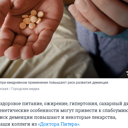
 при ежедневном применении повышают риск развития деменции
ская / Городские медиа
ездоровое питание, ожирение, гипертония, сахарный д
енетические особенности могут привести к слабоумию
 риск деменции повышают и некоторые лекарства,
наши коллеги из
«Доктора Питера»
.