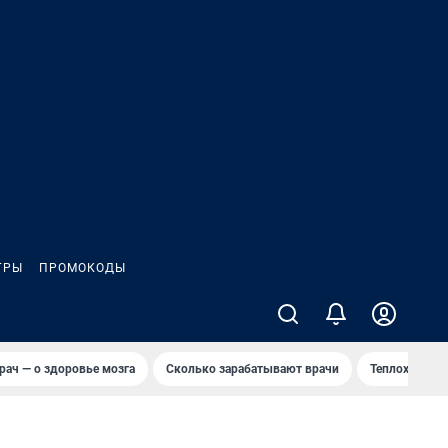
ГРЫ
ПРОМОКОДЫ
рач — о здоровье мозга
Сколько зарабатывают врачи
Теплоход сел