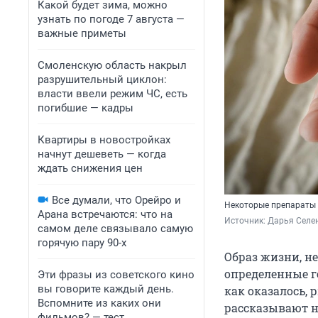
Какой будет зима, можно
узнать по погоде 7 августа —
важные приметы
Смоленскую область накрыл
разрушительный циклон:
власти ввели режим ЧС, есть
погибшие — кадры
Квартиры в новостройках
начнут дешеветь — когда
ждать снижения цен
Все думали, что Орейро и
Некоторые препараты
Арана встречаются: что на
Источник: 
Дарья Селен
самом деле связывало самую
горячую пару 90-х
Образ жизни, н
определенные г
Эти фразы из советского кино
вы говорите каждый день.
как оказалось,
Вспомните из каких они
рассказывают 
фильмов? — тест