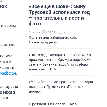
а
«Все еще в шоке»: сыну
Зейн
Трусовой исполнился год
— трогательный пост и
фото
 в своем
15 часов
11 117
2
Соль земли забайкальской.
Нижегородцевы
званные
«На 18 отдыхающих 18 поваров». Как
и, что
проходит лето в Крыму с перебоями
риском
света и бензина, водой по графику и
рушения
налетами БПЛА
Medicine
.
«Меня бесила моя роль»: как сегодня
препараты
выглядит Пуговка из «Папиных
дочек»
бщения в
 а в
С рождения в неволе. Как в