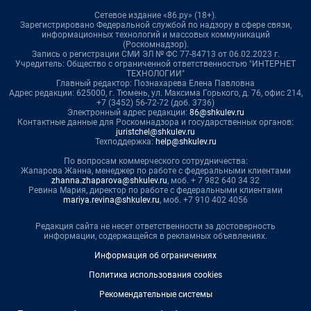
Сетевое издание «86.ру» (18+).
Зарегистрировано Федеральной службой по надзору в сфере связи,
информационных технологий и массовых коммуникаций
(Роскомнадзор).
Запись о регистрации СМИ ЭЛ № ФС 77-84713 от 06.02.2023 г.
Учредитель: Общество с ограниченной ответственностью "ИНТЕРНЕТ
ТЕХНОЛОГИИ"
Главный редактор: Познахарева Елена Павловна
Адрес редакции: 625000, г. Тюмень, ул. Максима Горького, д. 76, офис 214,
+7 (3452) 56-72-72 (доб. 3736)
Электронный адрес редакции:
86@shkulev.ru
Контактные данные для Роскомнадзора и государственных органов:
juristchel@shkulev.ru
Техподдержка:
help@shkulev.ru
По вопросам коммерческого сотрудничества:
Жапарова Жанна, менеджер по работе с федеральными клиентами
zhanna.zhaparova@shkulev.ru
, моб. + 7 982 640 34 32
Ревина Мария, директор по работе с федеральными клиентами
mariya.revina@shkulev.ru
, моб. +7 910 402 4056
Редакция сайта не несет ответственности за достоверность
информации, содержащейся в рекламных объявлениях.
Информация об ограничениях
Политика использования cookies
Рекомендательные системы