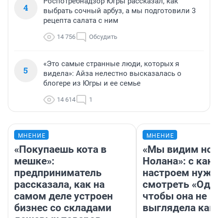
Роспотребнадзор Югры рассказал, как
4
выбрать сочный арбуз, а мы подготовили 3
рецепта салата с ним
14 756
Обсудить
«Это самые странные люди, которых я
5
видела»: Айза нелестно высказалась о
блогере из Югры и ее семье
14 614
1
МНЕНИЕ
МНЕНИЕ
«Покупаешь кота в
«Мы видим нов
мешке»:
Нолана»: с как
предприниматель
настроем нужн
рассказала, как на
смотреть «Оди
самом деле устроен
чтобы она не
бизнес со складами
выглядела как