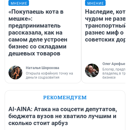
МНЕНИЕ
МНЕНИЕ
«Покупаешь кота в
Наследие, кото
мешке»:
чудом не разва
предприниматель
транспортный 
рассказала, как на
разнес миф о 
самом деле устроен
советских доро
бизнес со складами
дешевых товаров
Олег Арефьев
Наталья Шорохова
Блогер, предпри
Открыла кофейную точку на
владелец в тра
деньги соцразвития
бизнесе
РЕКОМЕНДУЕМ
AI-AINA: Атака на соцсети депутатов,
бюджета вузов не хватило лучшим и
сколько стоит арбуз