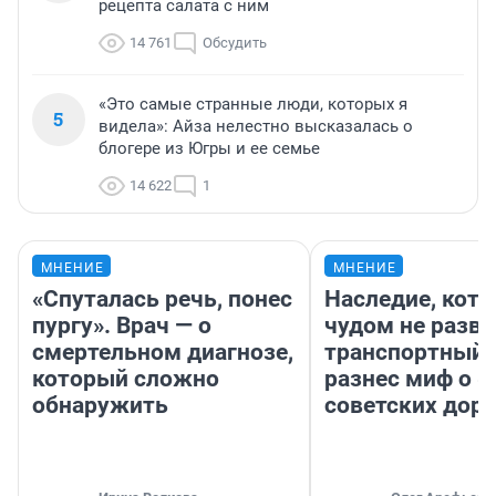
рецепта салата с ним
14 761
Обсудить
«Это самые странные люди, которых я
5
видела»: Айза нелестно высказалась о
блогере из Югры и ее семье
14 622
1
МНЕНИЕ
МНЕНИЕ
«Спуталась речь, понес
Наследие, кото
пургу». Врач — о
чудом не разва
смертельном диагнозе,
транспортный 
который сложно
разнес миф о 
обнаружить
советских доро