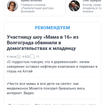
Ирина Волкова
Олег Арефьев
Главврач клиники
Блогер, предпри
«Реабилитация доктора
владелец в тра
Волковой»
бизнесе
РЕКОМЕНДУЕМ
Участницу шоу «Мама в 16» из
Волгограда обвинили в
домогательствах к младенцу
4 часа
4 823
11
«С гордостью говорю, что я деревенский»: зачем
северянин оставил нефтяную компанию и переехал в
глушь на Алтай
«Чисто все мамы и все дети на свете»: как
медвежонок Момота покорил буквально весь
интернет. Видео