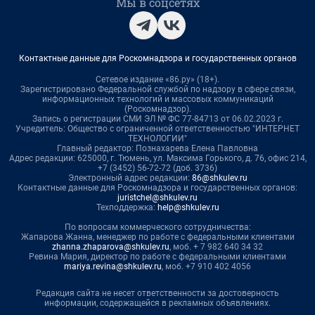
Мы в соцсетях
Контактные данные для Роскомнадзора и государственных органов
Сетевое издание «86.ру» (18+).
Зарегистрировано Федеральной службой по надзору в сфере связи,
информационных технологий и массовых коммуникаций
(Роскомнадзор).
Запись о регистрации СМИ ЭЛ № ФС 77-84713 от 06.02.2023 г.
Учредитель: Общество с ограниченной ответственностью "ИНТЕРНЕТ
ТЕХНОЛОГИИ"
Главный редактор: Познахарева Елена Павловна
Адрес редакции: 625000, г. Тюмень, ул. Максима Горького, д. 76, офис 214,
+7 (3452) 56-72-72 (доб. 3736)
Электронный адрес редакции:
86@shkulev.ru
Контактные данные для Роскомнадзора и государственных органов:
juristchel@shkulev.ru
Техподдержка:
help@shkulev.ru
По вопросам коммерческого сотрудничества:
Жапарова Жанна, менеджер по работе с федеральными клиентами
zhanna.zhaparova@shkulev.ru
, моб. + 7 982 640 34 32
Ревина Мария, директор по работе с федеральными клиентами
mariya.revina@shkulev.ru
, моб. +7 910 402 4056
Редакция сайта не несет ответственности за достоверность
информации, содержащейся в рекламных объявлениях.