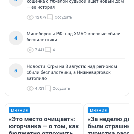
кошечка с тяжелой судьбой ищет новый дом
— ее история
12 079
Обсудить
Минобороны РФ: над ХМАО впервые сбили
4
беспилотники
7 441
4
Новости Югры на 3 августа: над регионом
5
сбили беспилотники, а Нижневартовск
затопило
4 721
Обсудить
МНЕНИЕ
МНЕНИЕ
«Это место очищает»:
«За неделю две
югорчанка — о том, как
были страшные
бюджетно отдохнуть
туристка расск