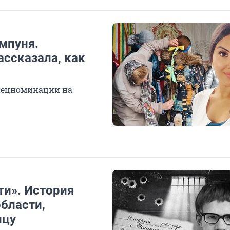
мпуня.
ассказала, как
спецноминации на
ти». История
бласти,
ицу