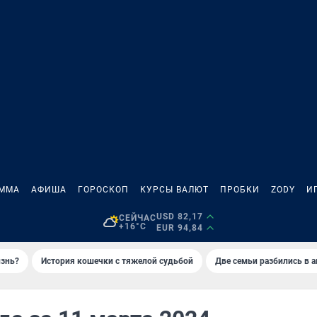
АММА
АФИША
ГОРОСКОП
КУРСЫ ВАЛЮТ
ПРОБКИ
ZODY
И
USD 82,17
СЕЙЧАС
+16°C
EUR 94,84
изнь?
История кошечки с тяжелой судьбой
Две семьи разбились в 