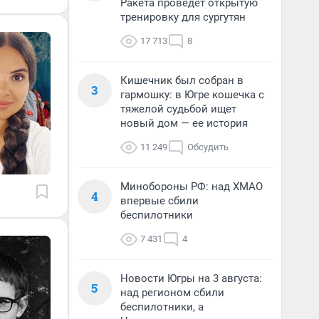
Ракета проведет открытую
тренировку для сургутян
17 713
8
Кишечник был собран в
3
гармошку: в Югре кошечка с
тяжелой судьбой ищет
новый дом — ее история
11 249
Обсудить
Минобороны РФ: над ХМАО
4
впервые сбили
беспилотники
7 431
4
Новости Югры на 3 августа:
5
над регионом сбили
беспилотники, а