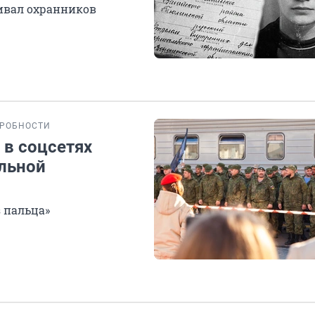
ивал охранников
РОБНОСТИ
 в соцсетях
ельной
з пальца»