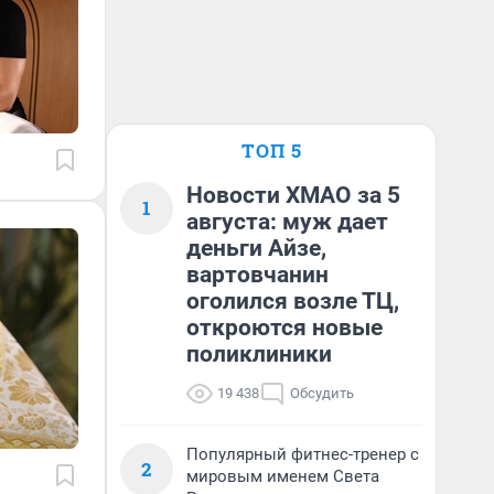
ТОП 5
Новости ХМАО за 5
1
августа: муж дает
деньги Айзе,
вартовчанин
оголился возле ТЦ,
откроются новые
поликлиники
19 438
Обсудить
Популярный фитнес-тренер с
2
мировым именем Света