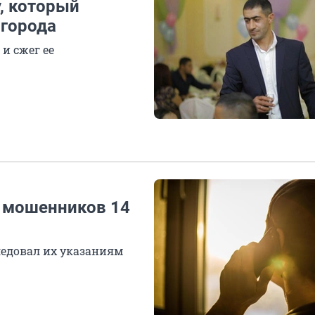
у, который
 города
и сжег ее
 мошенников 14
едовал их указаниям