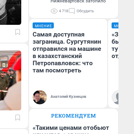
Нижневартовск затопило
4 718
Обсудить
МНЕНИЕ
МНЕНИЕ
Самая доступная
«За не
заграница. Сургутянин
были с
отправился на машине
турист
в казахстанский
отдыхе
Петропавловск: что
там посмотреть
Ал
Анатолий Кузнецов
за
ре
РЕКОМЕНДУЕМ
«Такими ценами отобьют