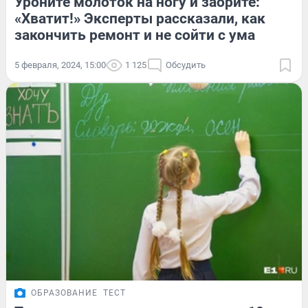
Уроните молоток на ногу и заорите:
«Хватит!» Эксперты рассказали, как
закончить ремонт и не сойти с ума
5 февраля, 2024, 15:00
1 125
Обсудить
ОБРАЗОВАНИЕ
ТЕСТ