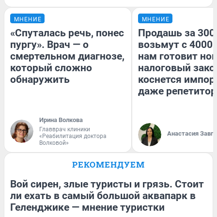
МНЕНИЕ
МНЕНИЕ
«Спуталась речь, понес
Продашь за 3000
пургу». Врач — о
возьмут с 4000.
смертельном диагнозе,
нам готовит но
который сложно
налоговый зако
обнаружить
коснется импор
даже репетитор
Ирина Волкова
Главврач клиники
Анастасия Завг
«Реабилитация доктора
Волковой»
РЕКОМЕНДУЕМ
Вой сирен, злые туристы и грязь. Стоит
ли ехать в самый большой аквапарк в
Геленджике — мнение туристки