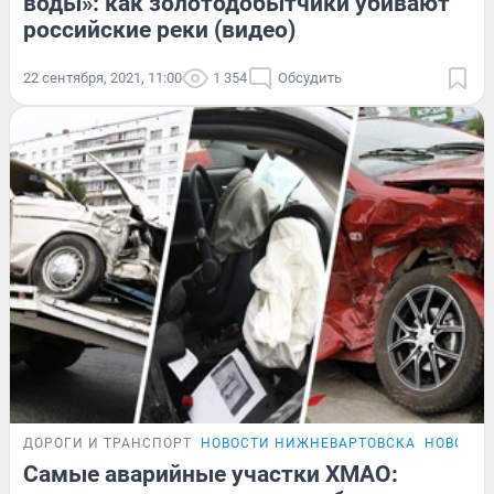
воды»: как золотодобытчики убивают
российские реки (видео)
22 сентября, 2021, 11:00
1 354
Обсудить
ДОРОГИ И ТРАНСПОРТ
НОВОСТИ НИЖНЕВАРТОВСКА
НОВОСТИ
Самые аварийные участки ХМАО: