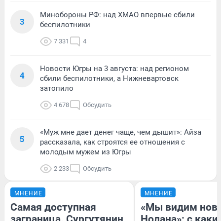
Минобороны РФ: над ХМАО впервые сбили
3
беспилотники
7 331
4
Новости Югры на 3 августа: над регионом
4
сбили беспилотники, а Нижневартовск
затопило
4 678
Обсудить
«Муж мне дает денег чаще, чем дышит»: Айза
5
рассказала, как строятся ее отношения с
молодым мужем из Югры
2 233
Обсудить
МНЕНИЕ
МНЕНИЕ
Самая доступная
«Мы видим нов
заграница. Сургутянин
Нолана»: с каки