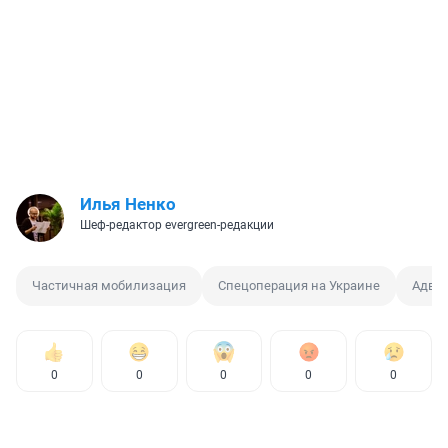
Илья Ненко
Шеф-редактор evergreen-редакции
Частичная мобилизация
Спецоперация на Украине
Адвок
0
0
0
0
0