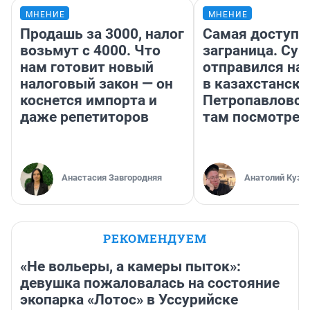
МНЕНИЕ
МНЕНИЕ
Продашь за 3000, налог
Самая доступн
возьмут с 4000. Что
заграница. Сур
нам готовит новый
отправился на
налоговый закон — он
в казахстански
коснется импорта и
Петропавловск
даже репетиторов
там посмотрет
Анастасия Завгородняя
Анатолий Кузн
РЕКОМЕНДУЕМ
«Не вольеры, а камеры пыток»:
девушка пожаловалась на состояние
экопарка «Лотос» в Уссурийске