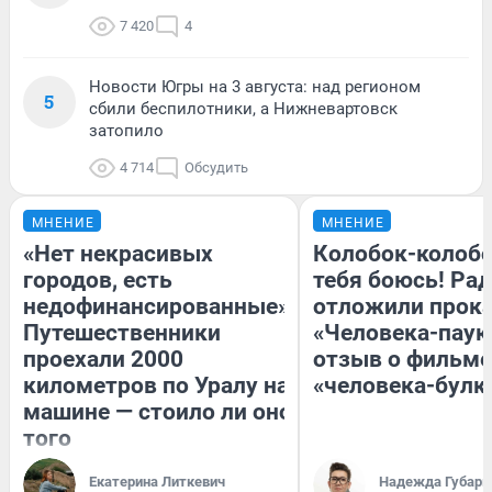
7 420
4
Новости Югры на 3 августа: над регионом
5
сбили беспилотники, а Нижневартовск
затопило
4 714
Обсудить
МНЕНИЕ
МНЕНИЕ
«Нет некрасивых
Колобок-колобо
городов, есть
тебя боюсь! Рад
недофинансированные».
отложили прок
Путешественники
«Человека-паук
проехали 2000
отзыв о фильме
километров по Уралу на
«человека-булк
машине — стоило ли оно
того
Екатерина Литкевич
Надежда Губарь