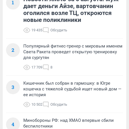
1
дает деньги Айзе, вартовчанин
оголился возле ТЦ, откроются
новые поликлиники
19 435
Обсудить
Популярный фитнес-тренер с мировым именем
2
Света Ракета проведет открытую тренировку
для сургутян
17 709
8
Кишечник был собран в гармошку: в Югре
3
кошечка с тяжелой судьбой ищет новый дом —
ее история
10 502
Обсудить
Минобороны РФ: над ХМАО впервые сбили
4
беспилотники