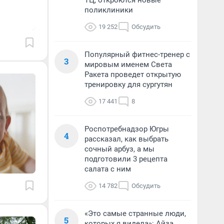
ТЦ, откроются новые
поликлиники
19 252
Обсудить
Популярный фитнес-тренер с
3
мировым именем Света
Ракета проведет открытую
тренировку для сургутян
17 441
8
Роспотребнадзор Югры
4
рассказал, как выбрать
сочный арбуз, а мы
подготовили 3 рецепта
салата с ним
14 782
Обсудить
«Это самые странные люди,
5
которых я видела»: Айза