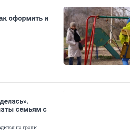
как оформить и
делась».
латы семьям с
одится на грани