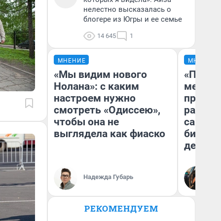
нелестно высказалась о
блогере из Югры и ее семье
14 645
1
МНЕНИЕ
МНЕНИЕ
«Мы видим нового
«Покуп
Нолана»: с каким
мешке»
настроем нужно
предпр
смотреть «Одиссею»,
рассказ
чтобы она не
самом 
выглядела как фиаско
бизнес
дешевы
На
Надежда Губарь
От
де
РЕКОМЕНДУЕМ