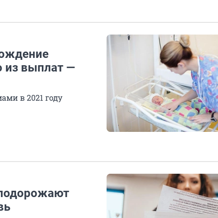
рождение
о из выплат —
ами в 2021 году
и подорожают
вь