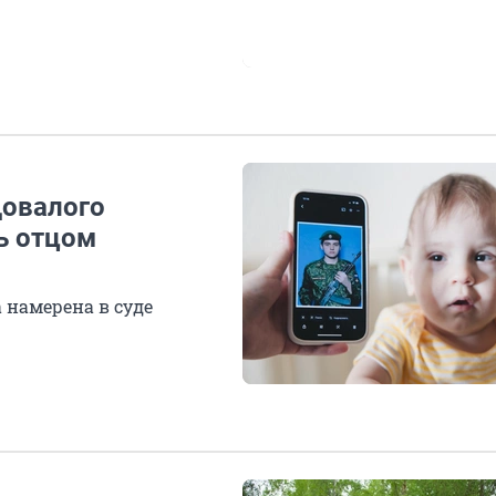
довалого
ь отцом
 намерена в суде