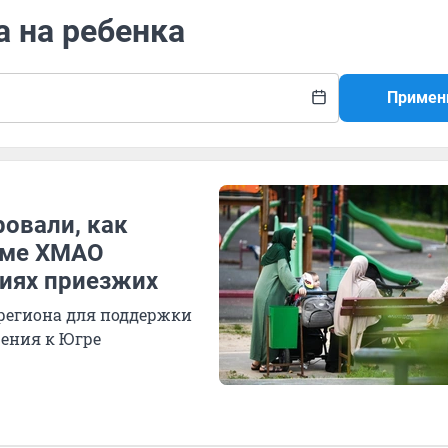
а на ребенка
Примен
овали, как
уме ХМАО
иях приезжих
 региона для поддержки
шения к Югре