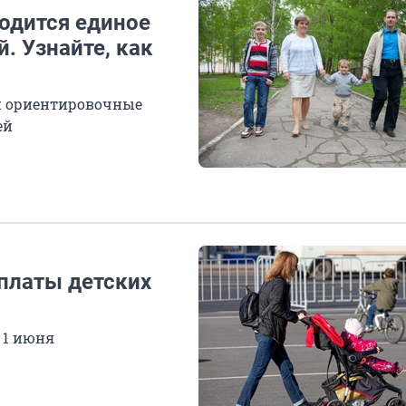
водится единое
. Узнайте, как
и ориентировочные
ей
платы детских
с 1 июня