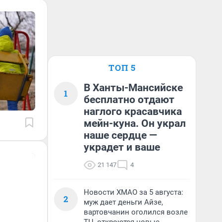
ТОП 5
В Ханты-Мансийске
1
бесплатно отдают
наглого красавчика
мейн-куна. Он украл
наше сердце —
украдет и ваше
21 147
4
Новости ХМАО за 5 августа:
2
муж дает деньги Айзе,
вартовчанин оголился возле