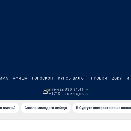
АММА
АФИША
ГОРОСКОП
КУРСЫ ВАЛЮТ
ПРОБКИ
ZODY
И
USD 81,41
СЕЙЧАС
+17°C
EUR 94,06
ую жизнь?
Спасли молодого лебедя
В Сургуте построят новые шко