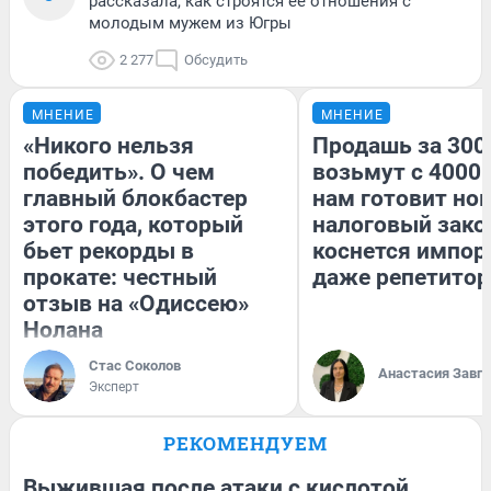
рассказала, как строятся ее отношения с
молодым мужем из Югры
2 277
Обсудить
МНЕНИЕ
МНЕНИЕ
«Никого нельзя
Продашь за 3000
победить». О чем
возьмут с 4000.
главный блокбастер
нам готовит но
этого года, который
налоговый зако
бьет рекорды в
коснется импор
прокате: честный
даже репетитор
отзыв на «Одиссею»
Нолана
Стас Соколов
Анастасия Завг
Эксперт
РЕКОМЕНДУЕМ
Выжившая после атаки с кислотой