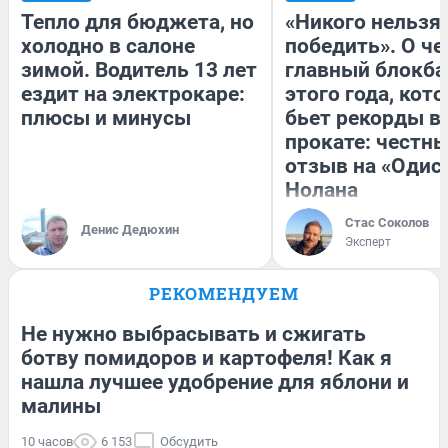
Тепло для бюджета, но
«Никого нельзя
холодно в салоне
победить». О ч
зимой. Водитель 13 лет
главный блокба
ездит на электрокаре:
этого года, кот
плюсы и минусы
бьет рекорды в
прокате: честн
отзыв на «Одис
Нолана
Стас Соколов
Денис Дедюхин
Эксперт
РЕКОМЕНДУЕМ
Не нужно выбрасывать и сжигать
ботву помидоров и картофеля! Как я
нашла лучшее удобрение для яблони и
малины
10 часов
6 153
Обсудить