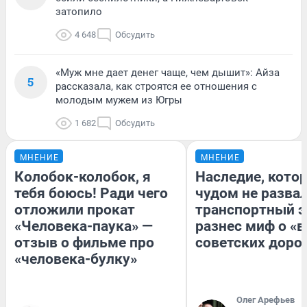
затопило
4 648
Обсудить
«Муж мне дает денег чаще, чем дышит»: Айза
5
рассказала, как строятся ее отношения с
молодым мужем из Югры
1 682
Обсудить
МНЕНИЕ
МНЕНИЕ
Колобок-колобок, я
Наследие, кото
тебя боюсь! Ради чего
чудом не разва
отложили прокат
транспортный э
«Человека-паука» —
разнес миф о «
отзыв о фильме про
советских доро
«человека-булку»
Олег Арефьев