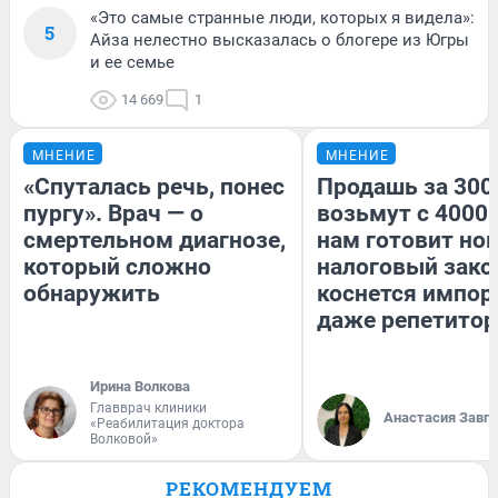
«Это самые странные люди, которых я видела»:
5
Айза нелестно высказалась о блогере из Югры
и ее семье
14 669
1
МНЕНИЕ
МНЕНИЕ
«Спуталась речь, понес
Продашь за 3000
пургу». Врач — о
возьмут с 4000.
смертельном диагнозе,
нам готовит но
который сложно
налоговый зако
обнаружить
коснется импор
даже репетитор
Ирина Волкова
Главврач клиники
Анастасия Завг
«Реабилитация доктора
Волковой»
РЕКОМЕНДУЕМ