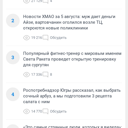
21 129
4
Новости ХМАО за 5 августа: муж дает деньги
2
Айзе, вартовчанин оголился возле ТЦ,
откроются новые поликлиники
19 216
Обсудить
Популярный фитнес-тренер с мировым именем
3
Света Ракета проведет открытую тренировку
для сургутян
17 336
8
Роспотребнадзор Югры рассказал, как выбрать
4
сочный арбуз, а мы подготовили 3 рецепта
салата с ним
14 770
Обсудить
«Это самые странные люди, которых я видела»: