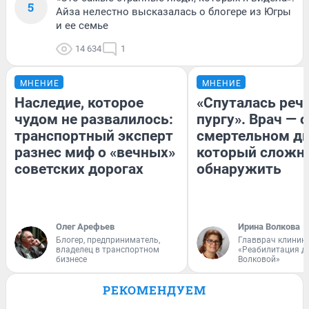
5
Айза нелестно высказалась о блогере из Югры
и ее семье
14 634
1
МНЕНИЕ
МНЕНИЕ
Наследие, которое
«Спуталась речь
чудом не развалилось:
пургу». Врач — о
транспортный эксперт
смертельном ди
разнес миф о «вечных»
который сложн
советских дорогах
обнаружить
Олег Арефьев
Ирина Волкова
Блогер, предприниматель,
Главврач клиник
владелец в транспортном
«Реабилитация д
бизнесе
Волковой»
РЕКОМЕНДУЕМ