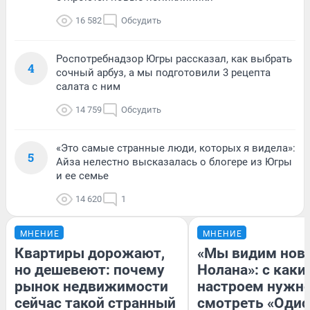
16 582
Обсудить
Роспотребнадзор Югры рассказал, как выбрать
4
сочный арбуз, а мы подготовили 3 рецепта
салата с ним
14 759
Обсудить
«Это самые странные люди, которых я видела»:
5
Айза нелестно высказалась о блогере из Югры
и ее семье
14 620
1
МНЕНИЕ
МНЕНИЕ
Квартиры дорожают,
«Мы видим нов
но дешевеют: почему
Нолана»: с каки
рынок недвижимости
настроем нужн
сейчас такой странный
смотреть «Одис