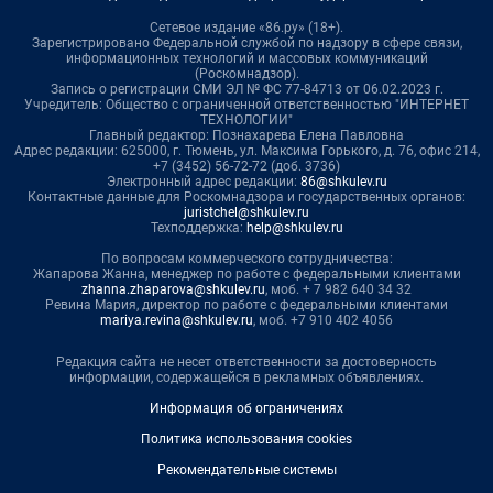
Сетевое издание «86.ру» (18+).
Зарегистрировано Федеральной службой по надзору в сфере связи,
информационных технологий и массовых коммуникаций
(Роскомнадзор).
Запись о регистрации СМИ ЭЛ № ФС 77-84713 от 06.02.2023 г.
Учредитель: Общество с ограниченной ответственностью "ИНТЕРНЕТ
ТЕХНОЛОГИИ"
Главный редактор: Познахарева Елена Павловна
Адрес редакции: 625000, г. Тюмень, ул. Максима Горького, д. 76, офис 214,
+7 (3452) 56-72-72 (доб. 3736)
Электронный адрес редакции:
86@shkulev.ru
Контактные данные для Роскомнадзора и государственных органов:
juristchel@shkulev.ru
Техподдержка:
help@shkulev.ru
По вопросам коммерческого сотрудничества:
Жапарова Жанна, менеджер по работе с федеральными клиентами
zhanna.zhaparova@shkulev.ru
, моб. + 7 982 640 34 32
Ревина Мария, директор по работе с федеральными клиентами
mariya.revina@shkulev.ru
, моб. +7 910 402 4056
Редакция сайта не несет ответственности за достоверность
информации, содержащейся в рекламных объявлениях.
Информация об ограничениях
Политика использования cookies
Рекомендательные системы