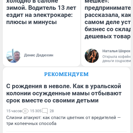
холодно в салоне
мешке»:
зимой. Водитель 13 лет
предпринимате
ездит на электрокаре:
рассказала, как
плюсы и минусы
самом деле уст
бизнес со скла
дешевых товар
Наталья Шорохо
Денис Дедюхин
Открыла кофейну
деньги соцразви
РЕКОМЕНДУЕМ
С рождения в неволе. Как в уральской
колонии осужденные мамы отбывают
срок вместе со своими детьми
15 часов
15 305
28
Слизни атакуют: как спасти цветник от вредителей —
три копеечных способа