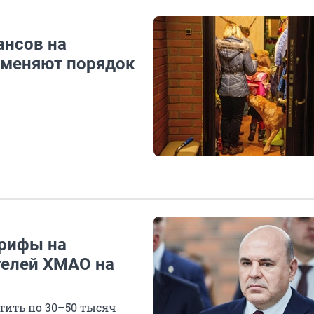
ансов на
к меняют порядок
арифы на
телей ХМАО на
тить по 30–50 тысяч