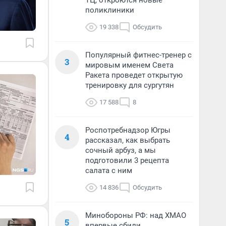
ТЦ, откроются новые
поликлиники
19 338
Обсудить
Популярный фитнес-тренер с
3
мировым именем Света
Ракета проведет открытую
тренировку для сургутян
17 588
8
Роспотребнадзор Югры
4
рассказал, как выбрать
сочный арбуз, а мы
подготовили 3 рецепта
салата с ним
14 836
Обсудить
Минобороны РФ: над ХМАО
5
впервые сбили