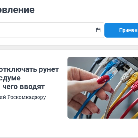
овление
Примен
отключать рунет
осдуме
я чего вводят
чий Роскомнадзору