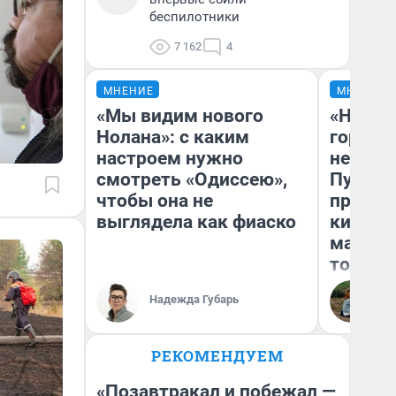
беспилотники
7 162
4
МНЕНИЕ
МНЕНИЕ
«Мы видим нового
«Нет н
Нолана»: с каким
городов
настроем нужно
недофи
смотреть «Одиссею»,
Путеше
чтобы она не
проеха
выглядела как фиаско
киломе
машине
того
Надежда Губарь
Ек
РЕКОМЕНДУЕМ
«Позавтракал и побежал —