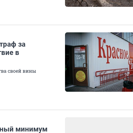
траф за
твие в
тва своей вины
чный минимум