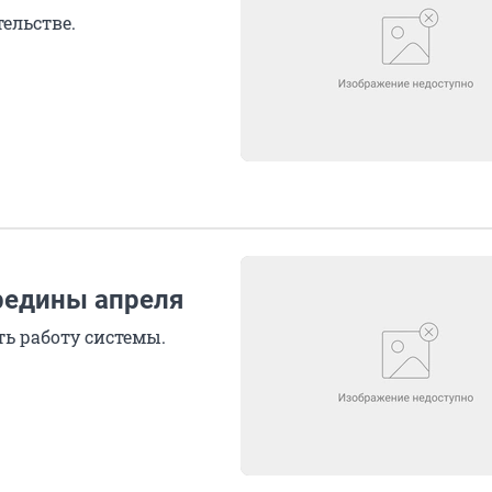
ельстве.
ередины апреля
ь работу системы.