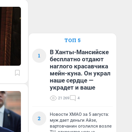
ТОП 5
В Ханты-Мансийске
1
бесплатно отдают
наглого красавчика
мейн-куна. Он украл
наше сердце —
украдет и ваше
21 269
4
Новости ХМАО за 5 августа:
2
муж дает деньги Айзе,
вартовчанин оголился возле