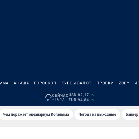
АММА
АФИША
ГОРОСКОП
КУРСЫ ВАЛЮТ
ПРОБКИ
ZODY
И
USD 82,17
СЕЙЧАС
+16°C
EUR 94,84
Чем поражает океанариум Когалыма
Погода на выходные
Байкер