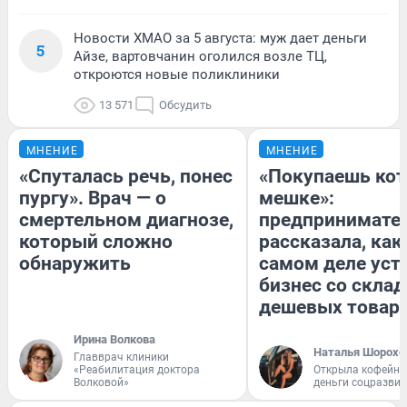
Новости ХМАО за 5 августа: муж дает деньги
5
Айзе, вартовчанин оголился возле ТЦ,
откроются новые поликлиники
13 571
Обсудить
МНЕНИЕ
МНЕНИЕ
«Спуталась речь, понес
«Покупаешь кот
пургу». Врач — о
мешке»:
смертельном диагнозе,
предпринимате
который сложно
рассказала, как
обнаружить
самом деле уст
бизнес со скла
дешевых товар
Ирина Волкова
Наталья Шорохо
Главврач клиники
«Реабилитация доктора
Открыла кофейну
Волковой»
деньги соцразви