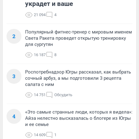
украдет и ваше
21 094
4
Популярный фитнес-тренер с мировым именем
2
Света Ракета проведет открытую тренировку
для сургутян
16 187
8
Роспотребнадзор Югры рассказал, как выбрать
3
сочный арбуз, а мы подготовили 3 рецепта
салата с ним
14 751
Обсудить
«Это самые странные люди, которых я видела»:
4
Айза нелестно высказалась о блогере из Югры
и ее семье
14 609
1