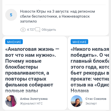
Новости Югры на 3 августа: над регионом
5
сбили беспилотники, а Нижневартовск
затопило
4 727
Обсудить
МНЕНИЕ
МНЕНИЕ
«Аналоговая жизнь —
«Никого нельзя
вот что нам нужно».
победить». О ч
Почему новые
главный блокба
блокбастеры
этого года, кот
проваливаются, а
бьет рекорды в
повторы старых
прокате: честн
фильмов собирают
отзыв на «Одис
полные залы
Нолана
Алёна Золотухина
Стас Соколов
Журналист НГС
Эксперт