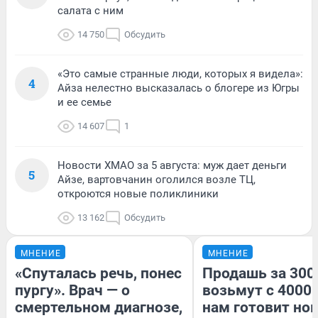
салата с ним
14 750
Обсудить
«Это самые странные люди, которых я видела»:
4
Айза нелестно высказалась о блогере из Югры
и ее семье
14 607
1
Новости ХМАО за 5 августа: муж дает деньги
5
Айзе, вартовчанин оголился возле ТЦ,
откроются новые поликлиники
13 162
Обсудить
МНЕНИЕ
МНЕНИЕ
«Спуталась речь, понес
Продашь за 3000
пургу». Врач — о
возьмут с 4000.
смертельном диагнозе,
нам готовит но