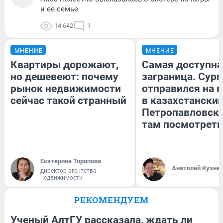
и ее семье
14 642
1
МНЕНИЕ
МНЕНИЕ
Квартиры дорожают,
Самая доступна
но дешевеют: почему
заграница. Сур
рынок недвижимости
отправился на 
сейчас такой странный
в казахстански
Петропавловск:
там посмотреть
Екатерина Торопова
Анатолий Кузне
директор агентства
недвижимости
РЕКОМЕНДУЕМ
Ученый АлтГУ рассказала, ждать ли