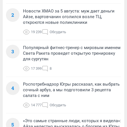
Новости ХМАО за 5 августа: муж дает деньги
2
Айзе, вартовчанин оголился возле ТЦ,
откроются новые поликлиники
19 239
Обсудить
Популярный фитнес-тренер с мировым именем
3
Света Ракета проведет открытую тренировку
для сургутян
17 399
8
Роспотребнадзор Югры рассказал, как выбрать
4
сочный арбуз, а мы подготовили 3 рецепта
салата с ним
14 777
Обсудить
«Это самые странные люди, которых я видела»:
5
Айза нелестно высказалась о блогере из Югры