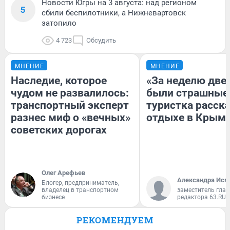
Новости Югры на 3 августа: над регионом
5
сбили беспилотники, а Нижневартовск
затопило
4 723
Обсудить
МНЕНИЕ
МНЕНИЕ
Наследие, которое
«За неделю две
чудом не развалилось:
были страшные
транспортный эксперт
туристка расска
разнес миф о «вечных»
отдыхе в Крым
советских дорогах
Олег Арефьев
Александра Исм
Блогер, предприниматель,
владелец в транспортном
заместитель глав
бизнесе
редактора 63.RU
РЕКОМЕНДУЕМ