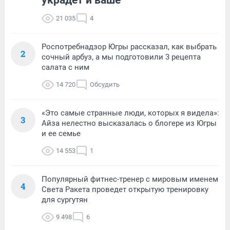
украдет и ваше
21 035
4
Роспотребнадзор Югры рассказал, как выбрать
2
сочный арбуз, а мы подготовили 3 рецепта
салата с ним
14 720
Обсудить
«Это самые странные люди, которых я видела»:
3
Айза нелестно высказалась о блогере из Югры
и ее семье
14 553
1
Популярный фитнес-тренер с мировым именем
4
Света Ракета проведет открытую тренировку
для сургутян
9 498
6