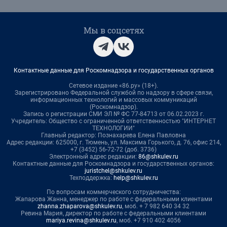
Мы в соцсетях
Контактные данные для Роскомнадзора и государственных органов
Сетевое издание «86.ру» (18+).
Зарегистрировано Федеральной службой по надзору в сфере связи,
информационных технологий и массовых коммуникаций
(Роскомнадзор).
Запись о регистрации СМИ ЭЛ № ФС 77-84713 от 06.02.2023 г.
Учредитель: Общество с ограниченной ответственностью "ИНТЕРНЕТ
ТЕХНОЛОГИИ"
Главный редактор: Познахарева Елена Павловна
Адрес редакции: 625000, г. Тюмень, ул. Максима Горького, д. 76, офис 214,
+7 (3452) 56-72-72 (доб. 3736)
Электронный адрес редакции:
86@shkulev.ru
Контактные данные для Роскомнадзора и государственных органов:
juristchel@shkulev.ru
Техподдержка:
help@shkulev.ru
По вопросам коммерческого сотрудничества:
Жапарова Жанна, менеджер по работе с федеральными клиентами
zhanna.zhaparova@shkulev.ru
, моб. + 7 982 640 34 32
Ревина Мария, директор по работе с федеральными клиентами
mariya.revina@shkulev.ru
, моб. +7 910 402 4056