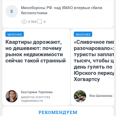
Минобороны РФ: над ХМАО впервые сбили
5
беспилотники
6 564
4
МНЕНИЕ
МНЕНИЕ
Квартиры дорожают,
«Сливочное пив
но дешевеют: почему
разочаровало»:
рынок недвижимости
туристы заплат
сейчас такой странный
тысяч, чтобы ц
день гулять по 
Юрского период
Хогвартсу
Екатерина Торопова
Яна Шаламова
директор агентства
недвижимости
РЕКОМЕНДУЕМ