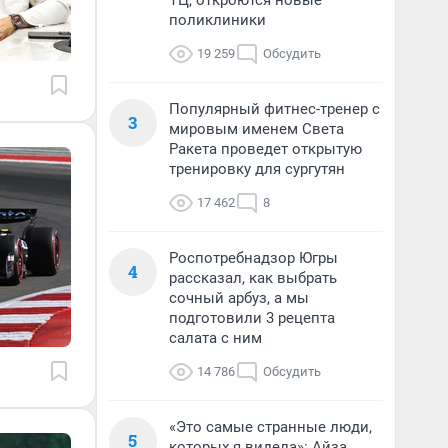
ТЦ, откроются новые
поликлиники
19 259
Обсудить
Популярный фитнес-тренер с
3
мировым именем Света
Ракета проведет открытую
тренировку для сургутян
17 462
8
Роспотребнадзор Югры
4
рассказал, как выбрать
сочный арбуз, а мы
подготовили 3 рецепта
салата с ним
14 786
Обсудить
«Это самые странные люди,
5
которых я видела»: Айза