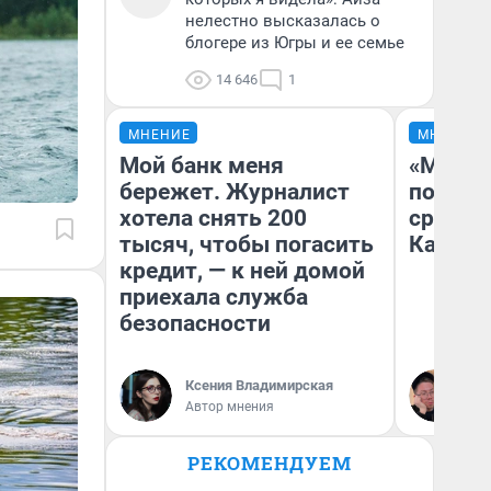
нелестно высказалась о
блогере из Югры и ее семье
14 646
1
МНЕНИЕ
МНЕНИЕ
Мой банк меня
«Машин
бережет. Журналист
полете
хотела снять 200
сравни
тысяч, чтобы погасить
Казахс
кредит, — к ней домой
приехала служба
безопасности
Ксения Владимирская
Ан
Автор мнения
РЕКОМЕНДУЕМ