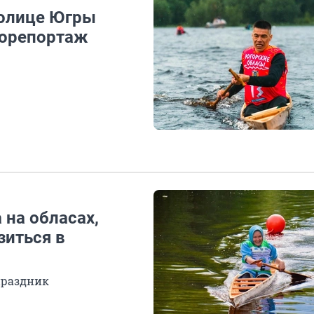
толице Югры
торепортаж
 на обласах,
зиться в
праздник