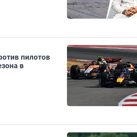
ротив пилотов
езона в