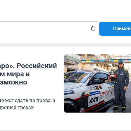
Примен
вро». Российский
м мира и
возможно
е мог сдать на права, а
ировых треках