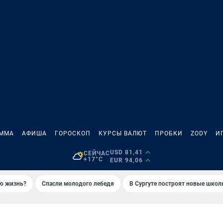
АММА
АФИША
ГОРОСКОП
КУРСЫ ВАЛЮТ
ПРОБКИ
ZODY
И
USD 81,41
СЕЙЧАС
+17°C
EUR 94,06
ую жизнь?
Спасли молодого лебедя
В Сургуте построят новые шко