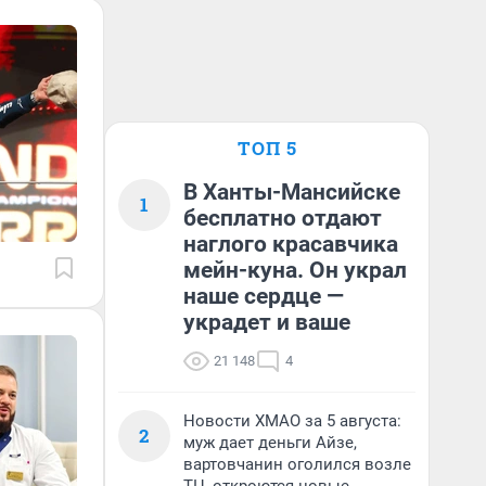
ТОП 5
В Ханты-Мансийске
1
бесплатно отдают
наглого красавчика
мейн-куна. Он украл
наше сердце —
украдет и ваше
21 148
4
Новости ХМАО за 5 августа:
2
муж дает деньги Айзе,
вартовчанин оголился возле