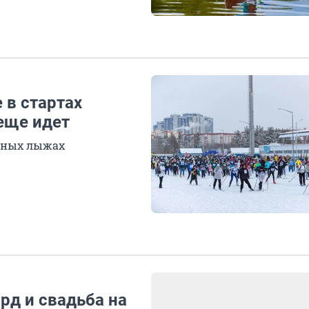
 в стартах
еще идет
усных лыжах
рд и свадьба на