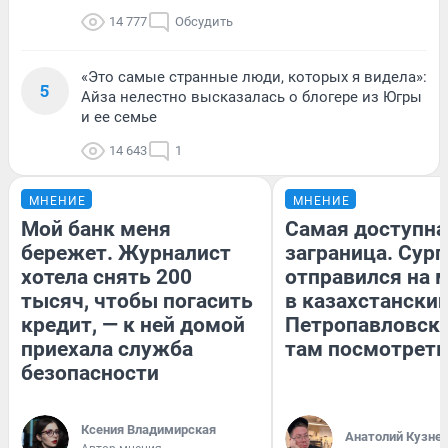
14 777
Обсудить
«Это самые странные люди, которых я видела»:
5
Айза нелестно высказалась о блогере из Югры
и ее семье
14 643
1
МНЕНИЕ
МНЕНИЕ
Мой банк меня
Самая доступна
бережет. Журналист
заграница. Сур
хотела снять 200
отправился на 
тысяч, чтобы погасить
в казахстански
кредит, — к ней домой
Петропавловск:
приехала служба
там посмотреть
безопасности
Ксения Владимирская
Анатолий Кузне