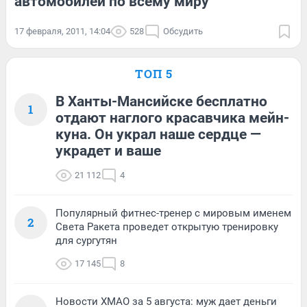
автомобилей по всему миру
17 февраля, 2011, 14:04
528
Обсудить
ТОП 5
В Ханты-Мансийске бесплатно
1
отдают наглого красавчика мейн-
куна. Он украл наше сердце —
украдет и ваше
21 112
4
Популярный фитнес-тренер с мировым именем
2
Света Ракета проведет открытую тренировку
для сургутян
17 145
8
Новости ХМАО за 5 августа: муж дает деньги