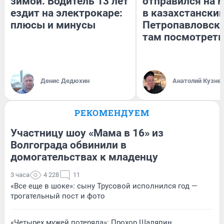
зимой. Водитель 13 лет
отправился на 
ездит на электрокаре:
в казахстански
плюсы и минусы
Петропавловск:
там посмотреть
Денис Дедюхин
Анатолий Кузне
РЕКОМЕНДУЕМ
Участницу шоу «Мама в 16» из
Волгограда обвинили в
домогательствах к младенцу
3 часа
4 228
11
«Все еще в шоке»: сыну Трусовой исполнился год —
трогательный пост и фото
«Четырех мужей потеряла»: Прохор Шаляпин