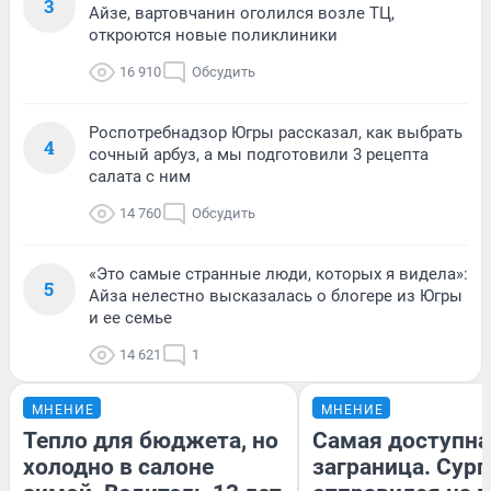
3
Айзе, вартовчанин оголился возле ТЦ,
откроются новые поликлиники
16 910
Обсудить
Роспотребнадзор Югры рассказал, как выбрать
4
сочный арбуз, а мы подготовили 3 рецепта
салата с ним
14 760
Обсудить
«Это самые странные люди, которых я видела»:
5
Айза нелестно высказалась о блогере из Югры
и ее семье
14 621
1
МНЕНИЕ
МНЕНИЕ
Тепло для бюджета, но
Самая доступна
холодно в салоне
заграница. Сур