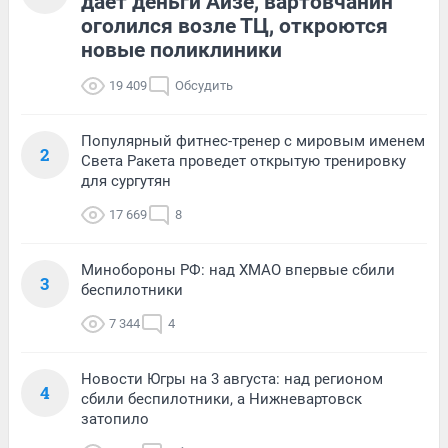
дает деньги Айзе, вартовчанин
оголился возле ТЦ, откроются
новые поликлиники
19 409
Обсудить
Популярный фитнес-тренер с мировым именем
2
Света Ракета проведет открытую тренировку
для сургутян
17 669
8
Минобороны РФ: над ХМАО впервые сбили
3
беспилотники
7 344
4
Новости Югры на 3 августа: над регионом
4
сбили беспилотники, а Нижневартовск
затопило