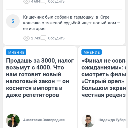
4 684
Обсудить
Кишечник был собран в гармошку: в Югре
5
кошечка с тяжелой судьбой ищет новый дом —
ее история
2 743
Обсудить
МНЕНИЕ
МНЕНИЕ
Продашь за 3000, налог
«Финал не совпа
возьмут с 4000. Что
ожиданиями»: с
нам готовит новый
смотреть филь
налоговый закон — он
«Старый орел» 
коснется импорта и
большом экран
даже репетиторов
честная реценз
Анастасия Завгородняя
Надежда Губарь